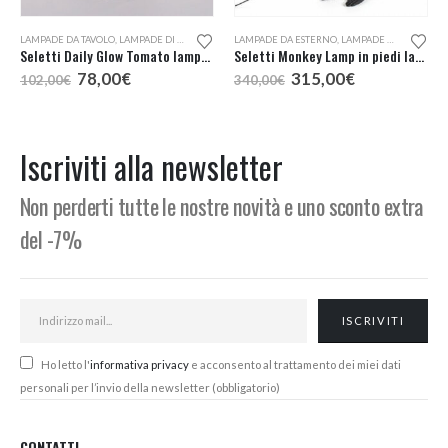
LAMPADE DA TAVOLO
,
LAMPADE DI DESIGN A KM0
LAMPADE DA ESTERNO
,
LAMPADE PORTATILI
,
LAMPADE DA TAVOLO
,
L
Seletti Daily Glow Tomato lampada tavolo
Seletti Monkey Lamp in piedi lampada da esterno
Il
Il
Il
Il
78,00
€
315,00
€
102,00
€
340,00
€
prezzo
prezzo
prezzo
prezzo
originale
attuale
originale
attuale
era:
è:
era:
è:
102,00€.
78,00€.
340,00€.
315,00€.
Iscriviti alla newsletter
Non perderti tutte le nostre novità e uno sconto extra
del -7%
Ho letto l'
informativa privacy
e acconsento al trattamento dei miei dati
personali per l’invio della newsletter (obbligatorio)
CONTATTI