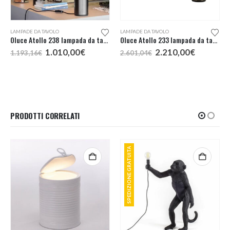
LAMPADE DA TAVOLO
LAMPADE DA TAVOLO
Oluce Atollo 238 lampada da tavolo Nickel nero H. 35
Oluce Atollo 233 lampada da tavolo Nickel nero H. 70
Il
Il
Il
Il
1.010,00
€
2.210,00
€
1.193,16
€
2.601,04
€
prezzo
prezzo
prezzo
prezzo
originale
attuale
originale
attuale
era:
è:
era:
è:
1.193,16€.
1.010,00€.
2.601,04€.
2.210,00
PRODOTTI CORRELATI
SPEDIZIONE GRATUITA