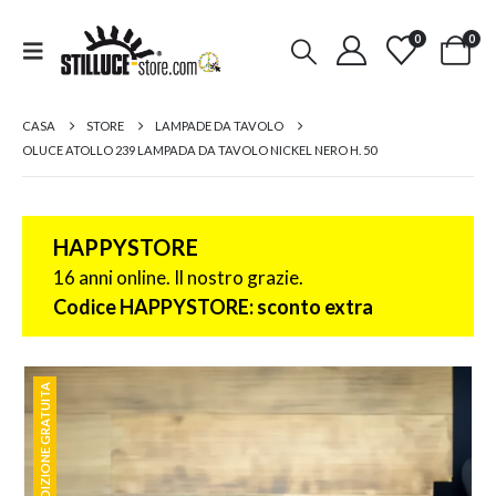
0
0
CASA
STORE
LAMPADE DA TAVOLO
OLUCE ATOLLO 239 LAMPADA DA TAVOLO NICKEL NERO H. 50
HAPPYSTORE
16 anni online. Il nostro grazie.
Codice HAPPYSTORE: sconto extra
SPEDIZIONE GRATUITA
SPEDIZIONE GRATUITA