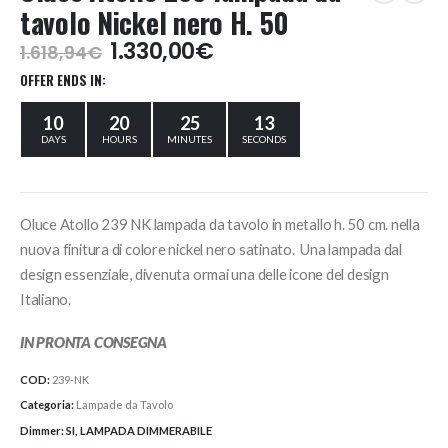
tavolo Nickel nero H. 50
Il
Il
1.330,00
€
1.618,94
€
prezzo
prezzo
OFFER ENDS IN:
originale
attuale
era:
è:
10
20
25
13
1.618,94€.
1.330,00€.
DAYS
HOURS
MINUTES
SECONDS
Oluce Atollo 239 NK lampada da tavolo in metallo h. 50 cm. nella
nuova finitura di colore nickel nero satinato. Una lampada dal
design essenziale, divenuta ormai una delle icone del design
Italiano.
IN PRONTA CONSEGNA
COD:
239-NK
Categoria:
Lampade da Tavolo
Dimmer:
SI, LAMPADA DIMMERABILE