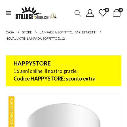
0
0
CASA
STORE
LAMPADE A SOFFITTO
,
FARI E FARETTI
NOVALUX TIN LAMPADA SOFFITTO D. 12
HAPPYSTORE
16 anni online. Il nostro grazie.
Codice HAPPYSTORE: sconto extra
SPEDIZIONE GRATUITA
SPEDIZIONE GRATUITA