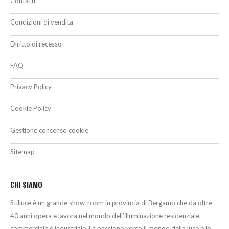
Contatti
Condizioni di vendita
Diritto di recesso
FAQ
Privacy Policy
Cookie Policy
Gestione consenso cookie
Sitemap
CHI SIAMO
Stilluce è un grande show-room in provincia di Bergamo che da oltre
40 anni opera e lavora nel mondo dell’illuminazione residenziale,
commerciale e industriale. La passione verso il mondo della luce e le