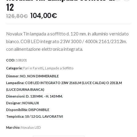
12
Il
Il
104,00
€
126,80
€
prezzo
prezzo
originale
attuale
Novalux Tin lampada a soffitto d. 120 mm. in alluminio verniciato
era:
è:
126,80€.
104,00€.
bianco. COB LED integrato 23W 3000 / 4000k 2161/2312lm.
con alimentazione elettronica integrata.
COD:
108201
Categorie:
Fari e Faretti
,
Lampade a Soffitto
Dimmer:
NO, NON DIMMERABILE
Lampadina:
COB LED INTEGRATO 23W 2161LM (LUCE CALDA) O 2312LM
(LUCE DIURNA BIANCA)
Dimensioni:
D. 120 MM. - H. 143 MM.
Designer:
NOVALUX
Disponibilità:
DISPONIBILE
Tempistica:
10 / 12 GG. LAVORATIVI
Marchio:
Novalux LED