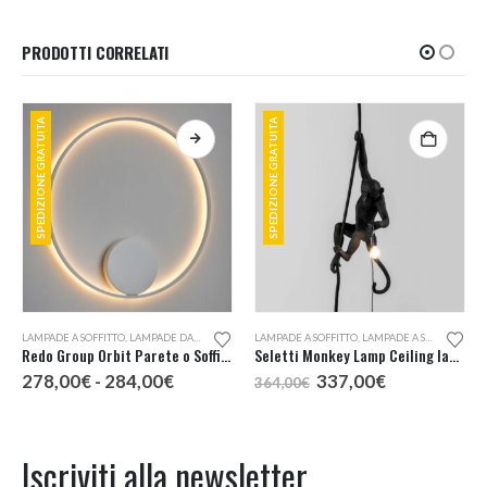
PRODOTTI CORRELATI
SPEDIZIONE GRATUITA
SPEDIZIONE GRATUITA
Questo prodotto ha più varianti. Le opzioni possono essere scelte nella pagina del prodotto
LAMPADE A SOFFITTO
,
LAMPADE DA PARETE
LAMPADE A SOFFITTO
,
LAMPADE A SOSPENSIONE
Redo Group Orbit Parete o Soffitto LED 40 Indiretta
Seletti Monkey Lamp Ceiling lampada a sospensione da esterno
Fascia
Il
Il
278,00
€
-
284,00
€
337,00
€
364,00
€
di
prezzo
prezzo
:
prezzo:
originale
attuale
da
era:
è:
€
278,00€
364,00€.
337,00€.
Iscriviti alla newsletter
a
€
284,00€