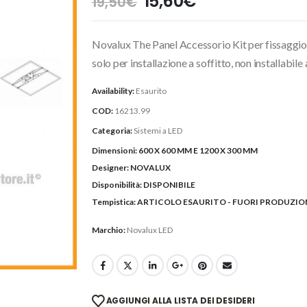
Il
Il
15,60
€
19,50
€
prezzo
prezzo
originale
attuale
Novalux The Panel Accessorio Kit per fissaggio
era:
è:
19,50€.
15,60€.
solo per installazione a soffitto, non installabile 
Availability:
Esaurito
COD:
16213.99
Categoria:
Sistemi a LED
Dimensioni:
600 X 600 MM E 1200 X 300 MM
Designer:
NOVALUX
Disponibilità:
DISPONIBILE
Tempistica:
ARTICOLO ESAURITO - FUORI PRODUZIO
Marchio:
Novalux LED
AGGIUNGI ALLA LISTA DEI DESIDERI