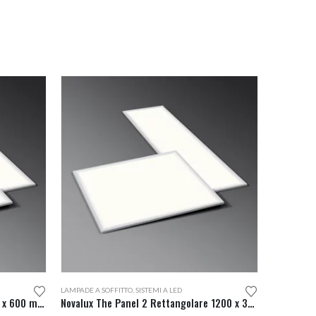
Questo prodotto ha più varianti. Le opzioni possono essere scelte nella pagina del prodotto
LAMPADE A SOFFITTO
,
SISTEMI A LED
Novalux The Panel 2 Quadrato 600 x 600 mm.
Novalux The Panel 2 Rettangolare 1200 x 300 mm.