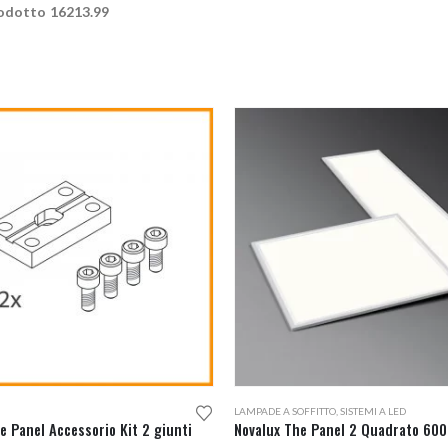
odotto 16213.99
Questo prodotto ha più varianti. Le opzioni possono essere scelte nella pagina del prodotto
LAMPADE A SOFFITTO
,
SISTEMI A LED
e Panel Accessorio Kit 2 giunti