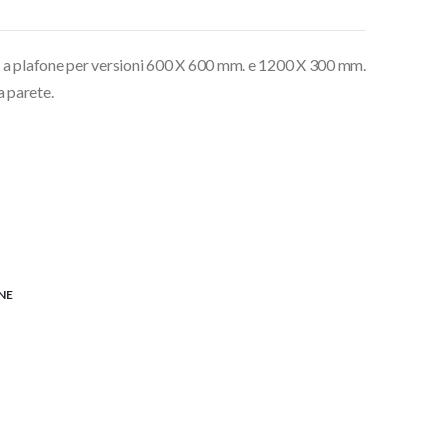
 a plafone per versioni 600 X 600 mm. e 1200 X 300 mm.
a parete.
NE