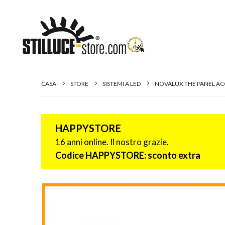
CASA
STORE
SISTEMI A LED
NOVALUX THE PANEL ACC
HAPPYSTORE
16 anni online. Il nostro grazie.
Codice HAPPYSTORE: sconto extra