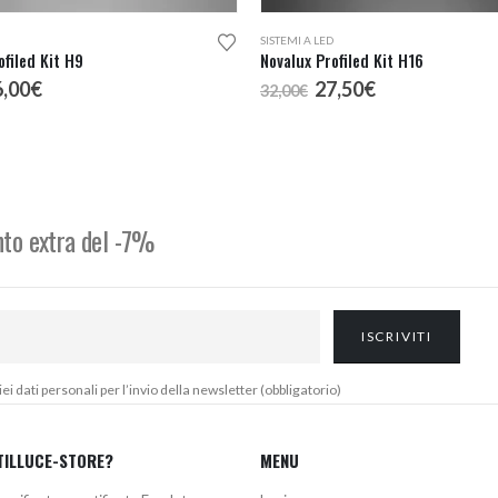
SISTEMI A LED
ofiled Kit H9
Novalux Profiled Kit H16
Il
Il
Il
6,00
€
27,50
€
32,00
€
rezzo
prezzo
prezzo
prezzo
iginale
attuale
originale
attuale
a:
è:
era:
è:
,00€.
16,00€.
32,00€.
27,50€.
onto extra del -7%
 dati personali per l’invio della newsletter (obbligatorio)
TILLUCE-STORE?
MENU