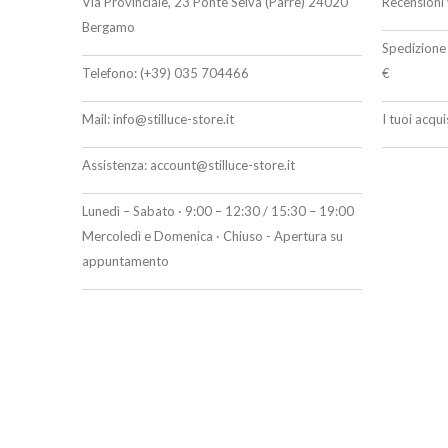
Via Provinciale, 23 Ponte Selva (Parre) 24020
Recensioni 
Bergamo
Spedizione 
Telefono:
(+39) 035 704466
€
Mail:
info@stilluce-store.it
I tuoi acqu
Assistenza:
account@stilluce-store.it
Lunedì – Sabato · 9:00 – 12:30 / 15:30 – 19:00
Mercoledì e Domenica · Chiuso - Apertura su
appuntamento