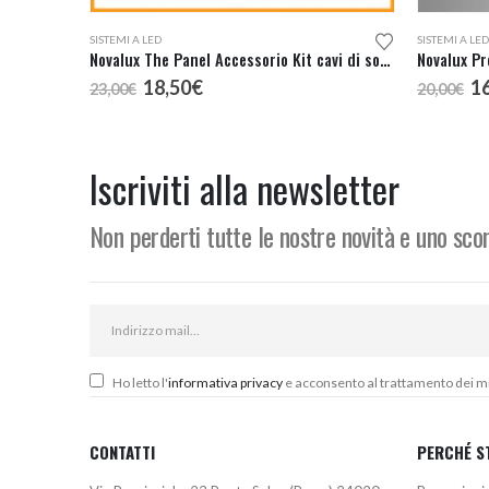
SISTEMI A LED
SISTEMI A LED
Novalux The Panel Accessorio Kit cavi di sospensione cod. 16223.99
Novalux Pr
Il
Il
Il
18,50
€
1
23,00
€
20,00
€
prezzo
prezzo
p
originale
attuale
or
era:
è:
er
23,00€.
18,50€.
20
Iscriviti alla newsletter
Non perderti tutte le nostre novità e uno sc
Ho letto l'
informativa privacy
e acconsento al trattamento dei miei
CONTATTI
PERCHÉ S