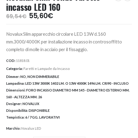
incasso LED 160
Il
Il
55,60
€
69,54
€
prezzo
prezzo
originale
attuale
Novalux Slim apparecchio circolare LED 13W d.160
era:
è:
69,54€.
55,60€.
mm.3000/4000K per installazione incasso in controsoffitto
completo di molle in acciaio per il fissaggio.
COD:
11818.01
Categoria:
Faretti e Lampade da Incasso
Dimmer:
NO, NON DIMMERABILE
Lampadina:
LED 13W 3000K 1402 LM. O 13W 4000K 1496 LM. CRI90 - INCLUSO
Dimensioni:
FORO INCASSO DIAMETRO MM 145 - DIAMETRO ESTERNO MM.
160 - ALTEZZA MM. 26
Designer:
NOVALUX
Disponibilità:
DISPONIBILE
Tempistica:
6 / 7 GG. LAVORATIVI
Marchio:
Novalux LED