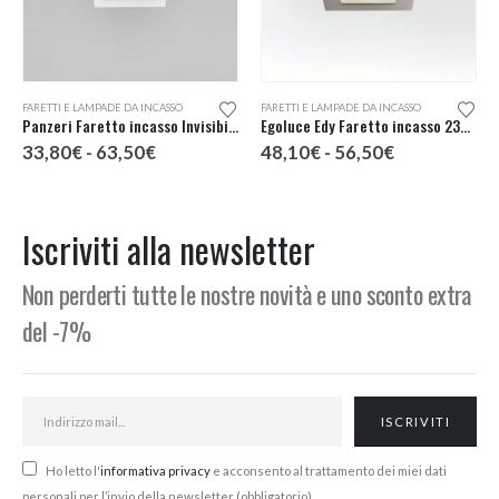
Questo prodotto ha più varianti. Le opzioni possono essere scelte nella pagina del prodotto
Questo prodotto ha più varianti. Le opzioni possono essere scelte nella pagina del prodotto
FARETTI E LAMPADE DA INCASSO
FARETTI E LAMPADE DA INCASSO
Panzeri Faretto incasso Invisibili XGQ0998
Egoluce Edy Faretto incasso 230V cod. 6302
Fascia
Fascia
33,80
€
-
63,50
€
48,10
€
-
56,50
€
di
di
prezzo:
prezzo:
da
da
33,80€
48,10€
Iscriviti alla newsletter
a
a
63,50€
56,50€
Non perderti tutte le nostre novità e uno sconto extra
del -7%
Ho letto l'
informativa privacy
e acconsento al trattamento dei miei dati
personali per l’invio della newsletter (obbligatorio)