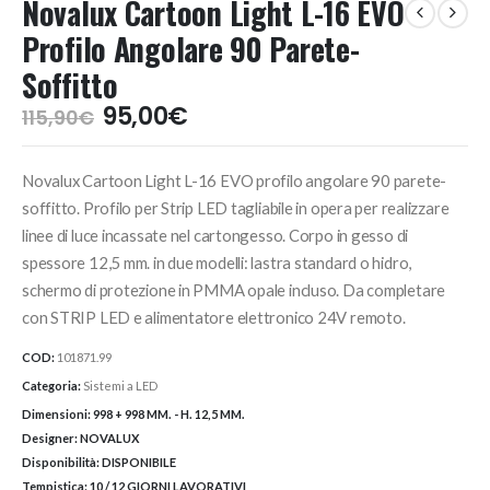
Novalux Cartoon Light L-16 EVO
Profilo Angolare 90 Parete-
Soffitto
Il
Il
95,00
€
115,90
€
prezzo
prezzo
originale
attuale
Novalux Cartoon Light L-16 EVO profilo angolare 90 parete-
era:
è:
115,90€.
95,00€.
soffitto. Profilo per Strip LED tagliabile in opera per realizzare
linee di luce incassate nel cartongesso. Corpo in gesso di
spessore 12,5 mm. in due modelli: lastra standard o hidro,
schermo di protezione in PMMA opale incluso. Da completare
con STRIP LED e alimentatore elettronico 24V remoto.
COD:
101871.99
Categoria:
Sistemi a LED
Dimensioni:
998 + 998 MM. - H. 12,5 MM.
Designer:
NOVALUX
Disponibilità:
DISPONIBILE
Tempistica:
10 / 12 GIORNI LAVORATIVI