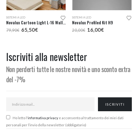
SISTEMI A LED
SISTEMI A LED
Novalux Cartoon Light L-16 Wall Profilo Lineare
Novalux Profiled Kit H9
Il
Il
Il
Il
65,50
€
16,00
€
79,90
€
20,00
€
prezzo
prezzo
prezzo
prezzo
originale
attuale
originale
attuale
era:
è:
era:
è:
79,90€.
65,50€.
20,00€.
16,00€.
Iscriviti alla newsletter
Non perderti tutte le nostre novità e uno sconto extra
del -7%
Ho letto l'
informativa privacy
e acconsento al trattamento dei miei dati
personali per l’invio della newsletter (obbligatorio)