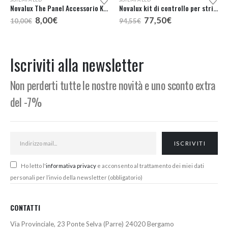
Novalux The Panel Accessorio Kit 2 giunti
Novalux kit di controllo per strip RGB cod. 16901.99
Il
Il
Il
Il
8,00
€
77,50
€
10,00
€
94,55
€
prezzo
prezzo
prezzo
prezzo
originale
attuale
originale
attuale
era:
è:
era:
è:
10,00€.
8,00€.
94,55€.
77,50€.
Iscriviti alla newsletter
Non perderti tutte le nostre novità e uno sconto extra
del -7%
Ho letto l'
informativa privacy
e acconsento al trattamento dei miei dati
personali per l’invio della newsletter (obbligatorio)
CONTATTI
Via Provinciale, 23 Ponte Selva (Parre) 24020 Bergamo