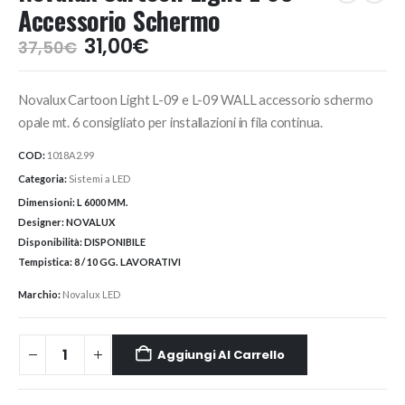
Accessorio Schermo
Il
Il
31,00
€
37,50
€
prezzo
prezzo
originale
attuale
Novalux Cartoon Light L-09 e L-09 WALL accessorio schermo
era:
è:
37,50€.
31,00€.
opale mt. 6 consigliato per installazioni in fila continua.
COD:
1018A2.99
Categoria:
Sistemi a LED
Dimensioni:
L 6000 MM.
Designer:
NOVALUX
Disponibilità:
DISPONIBILE
Tempistica:
8 / 10 GG. LAVORATIVI
Marchio:
Novalux LED
Aggiungi Al Carrello