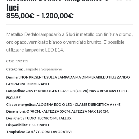
luci
Fascia
855,00
€
-
1.200,00
€
di
prezzo:
Metallux Dedalo lampadario a 5 luci in metallo con finitura cromo,
da
855,00€
oro opaco, verniciato bianco o verniciato brunito. E’ possibile
a
utilizzare lampadine LED E14.
1.200,00€
COD:
192.155
Categoria:
Lampade a Sospensione
Dimmer:
NON PRESENTE SULLA LAMPADA MA DIMMERABILE UTILIZZANDO
LAMPADINE DIMMERABILI
Lampadina:
230V E14 HALOGEN CLASSIC B (OLIVA) 28W = RESA 40W O LED -
ESCLUSE
Classe energetica:
ALOGENA ECO O LED - CLASSE ENERGETICA A++>E
Dimensioni:
Ø 70 CM. - ALTEZZA 55 CM. ALTEZZA MAX 120 CM.
Designer:
STUDIO TECNICO METALLUX
Disponibilità:
DISPONIBILE
Tempistica:
CA 5 / 7 GIORNI LAVORATIVI