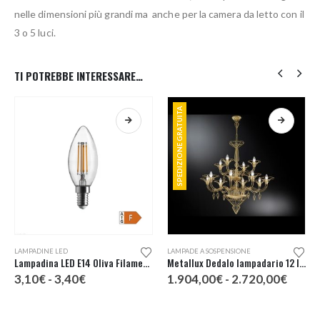
nelle dimensioni più grandi ma anche per la camera da letto con il
3 o 5 luci.
TI POTREBBE INTERESSARE…
SPEDIZIONE GRATUITA
Questo prodotto ha più varianti. Le opzioni possono essere scelte nella pagina del prodotto
Questo prodotto ha più varianti. Le opzioni possono essere scelte nella pagina del prodotto
LAMPADINE LED
LAMPADE A SOSPENSIONE
Lampadina LED E14 Oliva Filamento
Metallux Dedalo lampadario 12 luci
cia
Fascia
Fascia
3,10
€
-
3,40
€
1.904,00
€
-
2.720,00
€
di
di
zzo:
prezzo:
prezz
da
da