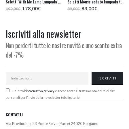
Seletti With Me Lamp Lampada da Tavolo
Seletti Mouse seduto lampada tavolo
Il
Il
Il
Il
178,00
€
83,00
€
199,00
€
89,00
€
prezzo
prezzo
prezzo
prezzo
originale
attuale
originale
attuale
era:
è:
era:
è:
199,00€.
178,00€.
89,00€.
83,00€.
Iscriviti alla newsletter
Non perderti tutte le nostre novità e uno sconto extra
del -7%
Ho letto l'
informativa privacy
e acconsento al trattamento dei miei dati
personali per l’invio della newsletter (obbligatorio)
CONTATTI
Via Provinciale, 23 Ponte Selva (Parre) 24020 Bergamo