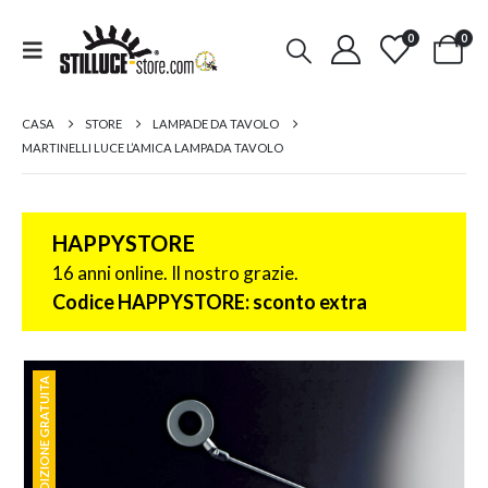
0
0
CASA
STORE
LAMPADE DA TAVOLO
MARTINELLI LUCE L’AMICA LAMPADA TAVOLO
HAPPYSTORE
16 anni online. Il nostro grazie.
Codice HAPPYSTORE: sconto extra
SPEDIZIONE GRATUITA
SPEDIZIONE GRATUITA