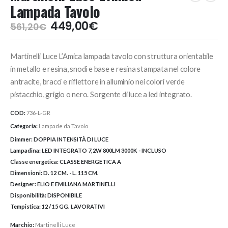
Lampada Tavolo
Il
Il
449,00
€
561,20
€
prezzo
prezzo
originale
attuale
Martinelli Luce L’Amica lampada tavolo con struttura orientabile
era:
è:
561,20€.
449,00€.
in metallo e resina, snodi e base e resina stampata nel colore
antracite, bracci e riflettore in alluminio nei colori verde
pistacchio, grigio o nero. Sorgente di luce a led integrato.
COD:
736-L-GR
Categoria:
Lampade da Tavolo
Dimmer:
DOPPIA INTENSITÀ DI LUCE
Lampadina:
LED INTEGRATO 7,2W 800LM 3000K - INCLUSO
Classe energetica:
CLASSE ENERGETICA A
Dimensioni:
D. 12 CM. - L. 115 CM.
Designer:
ELIO E EMILIANA MARTINELLI
Disponibilità:
DISPONIBILE
Tempistica:
12 / 15 GG. LAVORATIVI
Marchio:
Martinelli Luce