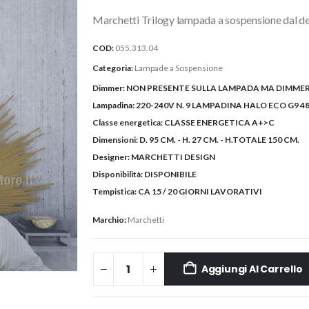
originale
attuale
Marchetti Trilogy lampada a sospensione dal des
era:
è:
1.866,60€.
1.493,00
COD:
055.313.04
Categoria:
Lampade a Sospensione
Dimmer:
NON PRESENTE SULLA LAMPADA MA DIMMER
Lampadina:
220-240V N. 9 LAMPADINA HALO ECO G9 48
Classe energetica:
CLASSE ENERGETICA A+>C
Dimensioni:
D. 95 CM. - H. 27 CM. - H.TOTALE 150 CM.
Designer:
MARCHETTI DESIGN
Disponibilità:
DISPONIBILE
Tempistica:
CA 15 / 20 GIORNI LAVORATIVI
Marchio:
Marchetti
Aggiungi Al Carrello