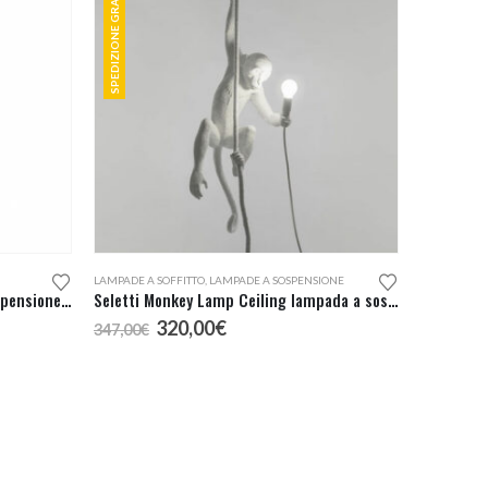
SPEDIZIONE GRATUITA
LAMPADE A SOFFITTO
,
LAMPADE A SOSPENSIONE
Redo Group Madison Lampada Sospensione Led Singola
Seletti Monkey Lamp Ceiling lampada a sospensione
Il
Il
320,00
€
347,00
€
prezzo
prezzo
originale
attuale
era:
è:
347,00€.
320,00€.