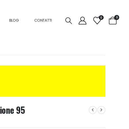
0
0
BLOG
CONTATTI
ione 95