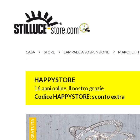
CASA
STORE
LAMPADE A SOSPENSIONE
MARCHETTI 
HAPPYSTORE
16 anni online. Il nostro grazie.
Codice HAPPYSTORE: sconto extra