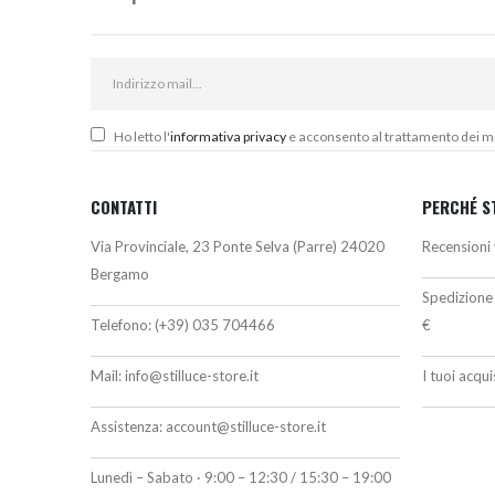
Ho letto l'
informativa privacy
e acconsento al trattamento dei miei
CONTATTI
PERCHÉ S
Via Provinciale, 23 Ponte Selva (Parre) 24020
Recensioni 
Bergamo
Spedizione 
Telefono:
(+39) 035 704466
€
Mail:
info@stilluce-store.it
I tuoi acqu
Assistenza:
account@stilluce-store.it
Lunedì – Sabato · 9:00 – 12:30 / 15:30 – 19:00