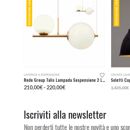
SPEDIZIONE GRATUITA
SPEDIZIONE GRATUITA
Questo prodotto ha più varianti. Le opzioni possono essere scelte nella pagina del prodotto
Questo prodotto ha più varianti. Le opzioni possono essere scelte nella pagina del prodotto
LAMPADE A SOSPENSIONE
GRANDI LAM
Redo Group Talis Lampada Sospensione 2 Luci
Seletti C
Fascia
210,00
€
-
220,00
€
1.435,00
€
di
prezzo:
da
210,00€
Iscriviti alla newsletter
a
220,00€
Non perderti tutte le nostre novità e uno sc