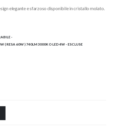
ign elegante e sfarzoso disponibile in cristallo molato.
€.
ABILE -
W ( RESA 60W ) 740LM 3000K O LED 4W - ESCLUSE