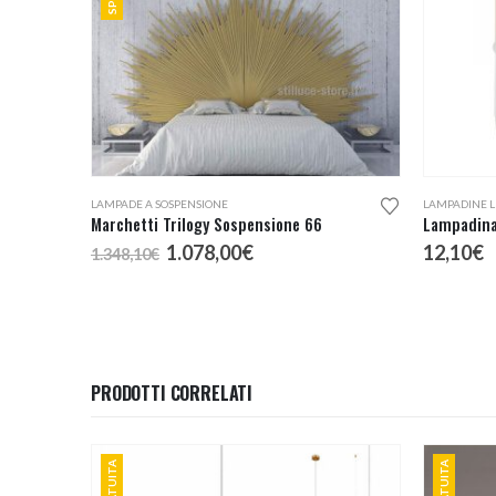
Questo prodotto ha più varianti. Le opzioni possono essere scelte nella pagina del prodotto
LAMPADE A SOSPENSIONE
LAMPADINE L
Marchetti Trilogy Sospensione 66
Lampadina
Il
Il
1.078,00
€
12,10
€
1.348,10
€
prezzo
prezzo
originale
attuale
era:
è:
1.348,10€.
1.078,00€.
PRODOTTI CORRELATI