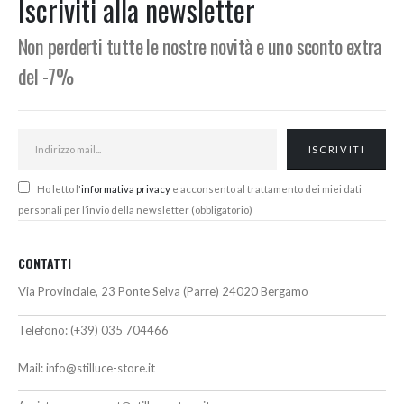
Iscriviti alla newsletter
€
Non perderti tutte le nostre novità e uno sconto extra
del -7%
Ho letto l'
informativa privacy
e acconsento al trattamento dei miei dati
personali per l’invio della newsletter (obbligatorio)
CONTATTI
Via Provinciale, 23 Ponte Selva (Parre) 24020 Bergamo
Telefono:
(+39) 035 704466
Mail:
info@stilluce-store.it