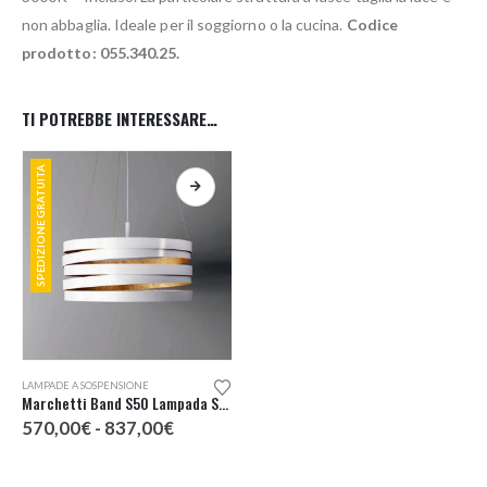
non abbaglia. Ideale per il soggiorno o la cucina.
Codice
prodotto: 055.340.25.
TI POTREBBE INTERESSARE…
SPEDIZIONE GRATUITA
Questo prodotto ha più varianti. Le opzioni possono essere scelte nella pagina del prodotto
LAMPADE A SOSPENSIONE
Marchetti Band S50 Lampada Sospensione
Fascia
570,00
€
-
837,00
€
di
prezzo:
da