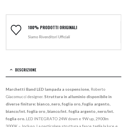
100% PRODOTTI ORIGINALI
Siamo Rivenditori Ufficiali
DESCRIZIONE
Marchetti Band LED lampada a sospensione
, Roberto
Giacomucci designer.
Struttura in alluminio disponibile in
diverse finiture: bianco, nero, foglia oro, foglia argento,
bianco/int. foglia oro, bianco/int. foglia argento, nero/int.
foglia oro.
LED INTEGRATO 24W down e 9W up, 2900lm
3000K – Incluso. La particolare struttura a fasce taglia la luce e