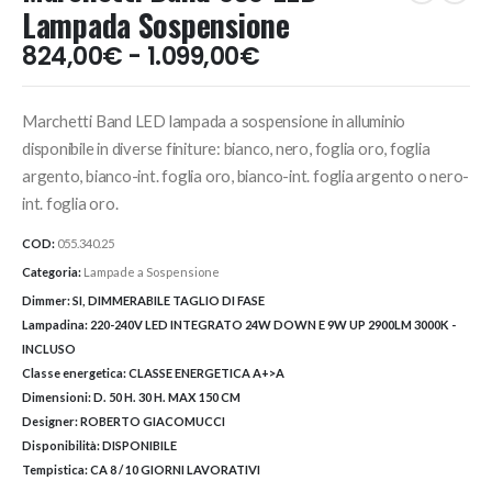
Lampada Sospensione
Fascia
824,00
€
-
1.099,00
€
di
prezzo:
Marchetti Band LED lampada a sospensione in alluminio
da
824,00€
disponibile in diverse finiture: bianco, nero, foglia oro, foglia
a
argento, bianco-int. foglia oro, bianco-int. foglia argento o nero-
1.099,00€
int. foglia oro.
COD:
055.340.25
Categoria:
Lampade a Sospensione
Dimmer:
SI, DIMMERABILE TAGLIO DI FASE
Lampadina:
220-240V LED INTEGRATO 24W DOWN E 9W UP 2900LM 3000K -
INCLUSO
Classe energetica:
CLASSE ENERGETICA A+>A
Dimensioni:
D. 50 H. 30 H. MAX 150 CM
Designer:
ROBERTO GIACOMUCCI
Disponibilità:
DISPONIBILE
Tempistica:
CA 8 / 10 GIORNI LAVORATIVI