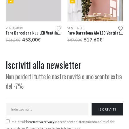
VENTILATORI
VENTILATORI
Faro Barcelona Nuu LED Ventilatore Bianco
Faro Barcelona Alo LED Ventilatore Bianco
Il
Il
Il
Il
453,00
€
517,60
€
566,50
€
647,00
€
prezzo
prezzo
prezzo
prezzo
originale
attuale
originale
attuale
era:
è:
era:
è:
.
566,50€.
453,00€.
647,00€.
517,60€.
Iscriviti alla newsletter
Non perderti tutte le nostre novità e uno sconto extra
del -7%
Ho letto l'
informativa privacy
e acconsento al trattamento dei miei dati
personali per l’invio della newsletter (obbligatorio)