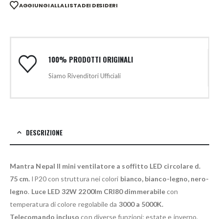
AGGIUNGI ALLA LISTA DEI DESIDERI
100% PRODOTTI ORIGINALI
Siamo Rivenditori Ufficiali
DESCRIZIONE
Mantra Nepal II mini ventilatore a soffitto LED circolare d.
75 cm.
IP20 con struttura nei colori
bianco, bianco-legno, nero-
legno
.
Luce LED 32W 2200lm CRI80 dimmerabile
con
temperatura di colore regolabile da
3000 a 5000K.
Telecomando incluso
con diverse funzioni: estate e inverno,