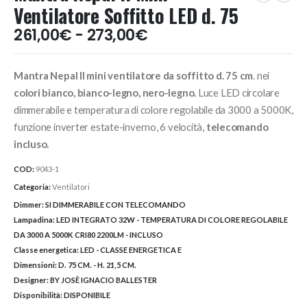
Ventilatore Soffitto LED d. 75
Fascia
261,00
€
-
273,00
€
di
prezzo:
Mantra Nepal II mini ventilatore da soffitto d. 75 cm
. nei
da
261,00€
colori bianco, bianco-legno, nero-legno.
Luce LED circolare
a
dimmerabile e temperatura di colore regolabile da 3000 a 5000K,
273,00€
funzione inverter estate-inverno, 6 velocità,
telecomando
incluso.
COD:
9043-1
Categoria:
Ventilatori
Dimmer:
SI DIMMERABILE CON TELECOMANDO
Lampadina:
LED INTEGRATO 32W - TEMPERATURA DI COLORE REGOLABILE
DA 3000 A 5000K CRI80 2200LM - INCLUSO
Classe energetica:
LED - CLASSE ENERGETICA E
Dimensioni:
D. 75 CM. - H. 21,5 CM.
Designer:
BY JOSÈ IGNACIO BALLESTER
Disponibilità:
DISPONIBILE