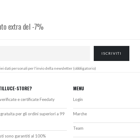
ra:
è:
era:
è:
64,78€.
310,00€.
259,00€.
239,00€.
onto extra del -7%
 dati personali per l’invio della newsletter (obbligatorio)
TILLUCE-STORE?
MENU
verificate e certificate Feedaty
Login
gratuita per gli ordini superiori a 99
Marche
Team
isti sono garantiti al 100%