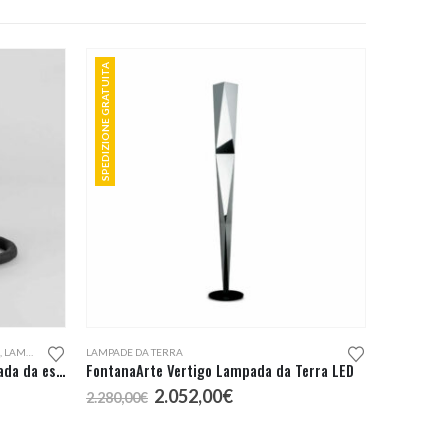
SPEDIZIONE GRATUITA
,
LAMPADE DA TERRA
LAMPADE DA TERRA
Seletti Monkey Lamp seduta lampada da esterno
FontanaArte Vertigo Lampada da Terra LED
Il
Il
2.052,00
€
2.280,00
€
prezzo
prezzo
originale
attuale