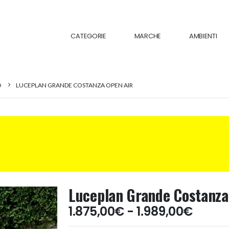
CATEGORIE
MARCHE
AMBIENTI
O
LUCEPLAN GRANDE COSTANZA OPEN AIR
Luceplan Grande Costanza
Fasci
1.875,00
€
-
1.989,00
€
di