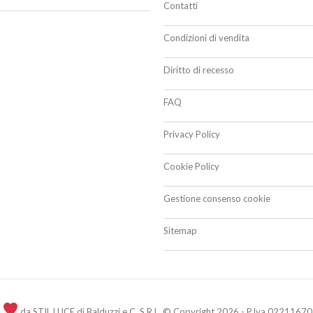
Contatti
Condizioni di vendita
Diritto di recesso
FAQ
Privacy Policy
Cookie Policy
Gestione consenso cookie
Sitemap
n
da STIL LUCE di Balduzzi e C. S.R.L. © Copyright 2026 - P.Iva 02211