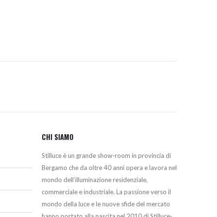
era:
è:
2.280,00€.
2.052,00€.
CHI SIAMO
Stilluce è un grande show-room in provincia di
Bergamo che da oltre 40 anni opera e lavora nel
mondo dell’illuminazione residenziale,
commerciale e industriale. La passione verso il
mondo della luce e le nuove sfide del mercato
hanno portato alla nascita nel 2010 di Stilluce-