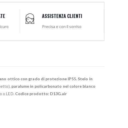
ATE
ASSISTENZA CLIENTI
sicuro
Precisa e con il sorriso
ano ottico con grado di protezione IP55.
Stelo in
hetto),
paralume in policarbonato nel colore bianco
co o LED.
Codice prodotto: D13G.air