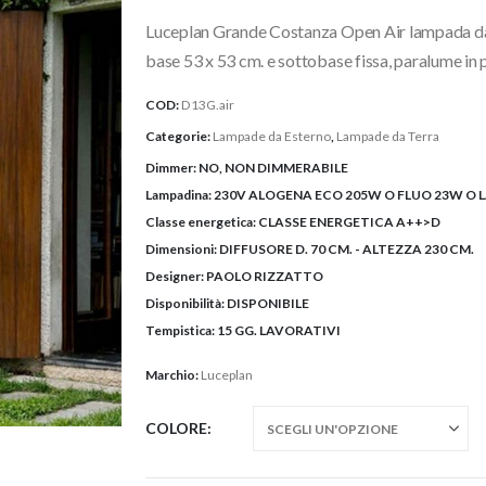
prezzo
Luceplan Grande Costanza Open Air lampada da t
da
1.875
base 53 x 53 cm. e sottobase fissa, paralume in 
a
COD:
D13G.air
1.989
Categorie:
Lampade da Esterno
,
Lampade da Terra
Dimmer:
NO, NON DIMMERABILE
Lampadina:
230V ALOGENA ECO 205W O FLUO 23W O L
Classe energetica:
CLASSE ENERGETICA A++>D
Dimensioni:
DIFFUSORE D. 70 CM. - ALTEZZA 230 CM.
Designer:
PAOLO RIZZATTO
Disponibilità:
DISPONIBILE
Tempistica:
15 GG. LAVORATIVI
Marchio:
Luceplan
COLORE