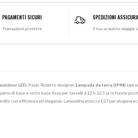
PAGAMENTI SICURI
SPEDIZIONI ASSICUR
Transazioni protette
Il tuo acquisto viaggia 
 outdoor LED
; Paolo Rizzatto designer.
Lampada da terra (IP44) con v
leto di base e sotto base fissa per tasselli d.12 h.12,5 (a richiesta picc
iardini con efficienza ed eleganza. Lampadina attacco E27 per alogena e