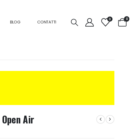
0
0
BLOG
CONTATTI
 Open Air
a