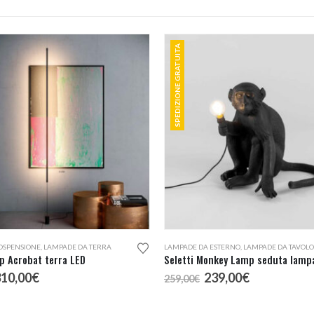
SPEDIZIONE GRATUITA
OSPENSIONE
,
LAMPADE DA TERRA
LAMPADE DA ESTERNO
,
LAMPADE DA TAVOLO
p Acrobat terra LED
l
Il
Il
Il
310,00
€
239,00
€
259,00
€
rezzo
prezzo
prezzo
prezzo
riginale
attuale
originale
attuale