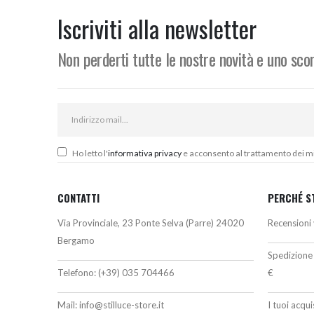
era:
è:
e
3.769,80€.
3.199,00€.
3
Iscriviti alla newsletter
Non perderti tutte le nostre novità e uno sc
Ho letto l'
informativa privacy
e acconsento al trattamento dei miei
CONTATTI
PERCHÉ S
Via Provinciale, 23 Ponte Selva (Parre) 24020
Recensioni 
Bergamo
Spedizione 
Telefono:
(+39) 035 704466
€
Mail:
info@stilluce-store.it
I tuoi acqu