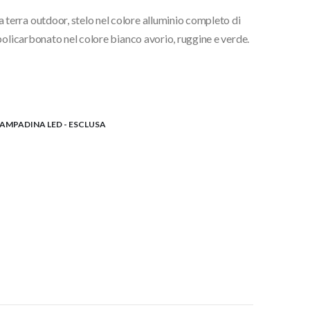
:
erra outdoor, stelo nel colore alluminio completo di
,00€
policarbonato nel colore bianco avorio, ruggine e verde.
,00€
AMPADINA LED - ESCLUSA