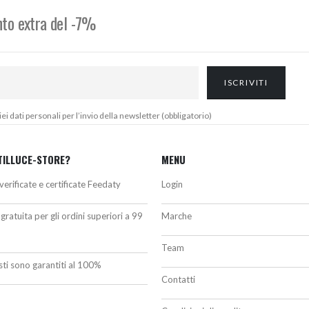
5,50€
3,80€
onto extra del -7%
 dati personali per l’invio della newsletter (obbligatorio)
TILLUCE-STORE?
MENU
verificate e certificate Feedaty
Login
gratuita per gli ordini superiori a 99
Marche
Team
isti sono garantiti al 100%
Contatti