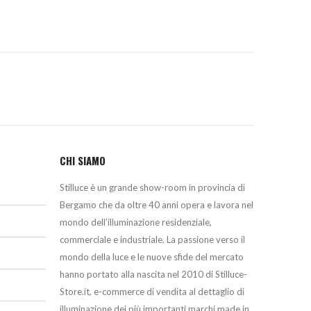
CHI SIAMO
Stilluce è un grande show-room in provincia di
Bergamo che da oltre 40 anni opera e lavora nel
mondo dell’illuminazione residenziale,
commerciale e industriale. La passione verso il
mondo della luce e le nuove sfide del mercato
hanno portato alla nascita nel 2010 di Stilluce-
Store.it, e-commerce di vendita al dettaglio di
illuminazione dei più importanti marchi made in