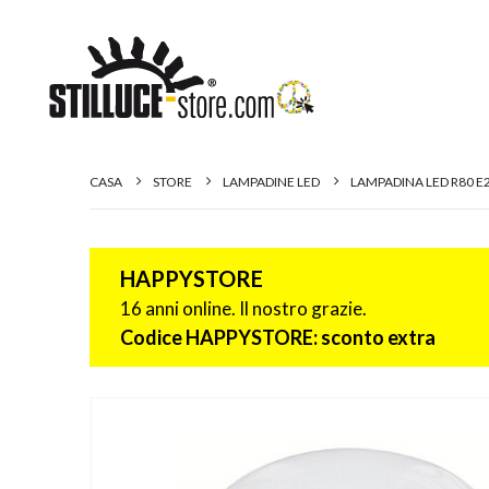
CASA
STORE
LAMPADINE LED
LAMPADINA LED R80 E
HAPPYSTORE
16 anni online. Il nostro grazie.
Codice HAPPYSTORE: sconto extra