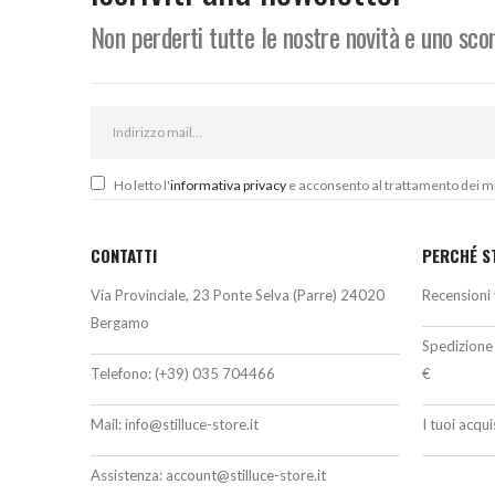
6,60€
Non perderti tutte le nostre novità e uno sc
Ho letto l'
informativa privacy
e acconsento al trattamento dei miei
CONTATTI
PERCHÉ S
Via Provinciale, 23 Ponte Selva (Parre) 24020
Recensioni 
Bergamo
Spedizione 
Telefono:
(+39) 035 704466
€
Mail:
info@stilluce-store.it
I tuoi acqu
Assistenza:
account@stilluce-store.it