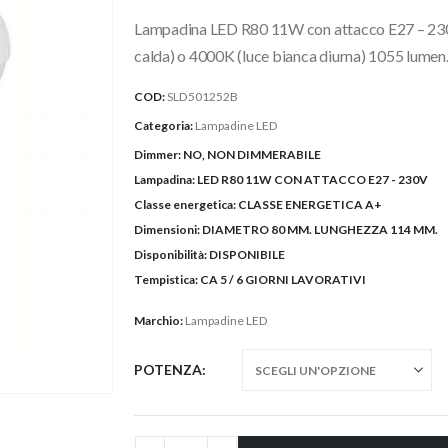
Lampadina LED R80 11W con attacco E27 – 230
calda) o 4000K (luce bianca diurna) 1055 lumen.
COD:
SLD501252B
Categoria:
Lampadine LED
Dimmer:
NO, NON DIMMERABILE
Lampadina:
LED R80 11W CON ATTACCO E27 - 230V
Classe energetica:
CLASSE ENERGETICA A+
Dimensioni:
DIAMETRO 80 MM. LUNGHEZZA 114 MM.
Disponibilità:
DISPONIBILE
Tempistica:
CA 5 / 6 GIORNI LAVORATIVI
Marchio:
Lampadine LED
POTENZA