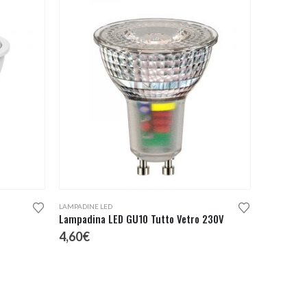
Questo prodotto ha più varianti. Le opzioni possono essere scelte nella pagina del prodotto
LAMPADINE LED
Lampadina LED GU10 Tutto Vetro 230V
4,60
€