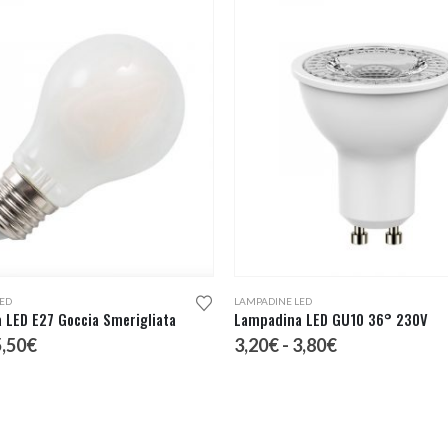
Questo prodotto ha più varianti. Le opzioni possono essere scelte nella pagina del prodotto
ED
LAMPADINE LED
 LED E27 Goccia Smerigliata
Lampadina LED GU10 36° 230V
Fascia
Fascia
5,50
€
3,20
€
-
3,80
€
di
di
prezzo:
prezzo:
da
da
4,30€
3,20€
a
a