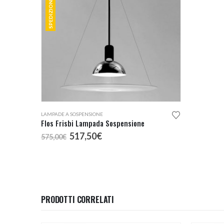
LAMPADE A SOSPENSIONE
Flos Frisbi Lampada Sospensione
Il
Il
517,50
€
575,00
€
prezzo
prezzo
originale
attuale
era:
è:
575,00€.
517,50€.
PRODOTTI CORRELATI