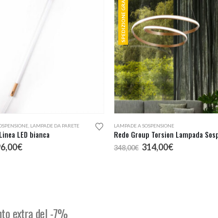
SPEDIZIONE GRATUITA
OSPENSIONE
,
LAMPADE DA PARETE
LAMPADE A SOSPENSIONE
 Linea LED bianca
l
Il
Il
Il
6,00
€
314,00
€
348,00
€
rezzo
prezzo
prezzo
prezzo
riginale
attuale
originale
attuale
ra:
è:
era:
è:
03,00€.
96,00€.
348,00€.
314,00€.
onto extra del -7%