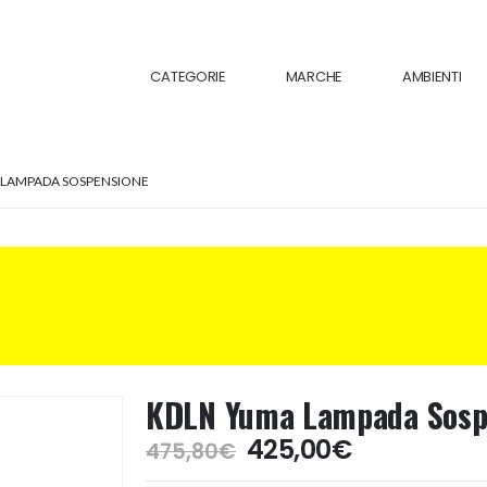
CATEGORIE
MARCHE
AMBIENTI
 LAMPADA SOSPENSIONE
KDLN Yuma Lampada Sosp
Il
Il
425,00
€
475,80
€
prezzo
prezzo