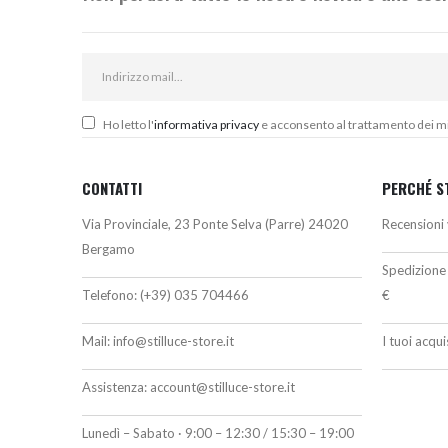
Ho letto l'
informativa privacy
e acconsento al trattamento dei miei
CONTATTI
PERCHÉ S
Via Provinciale, 23 Ponte Selva (Parre) 24020
Recensioni 
Bergamo
Spedizione 
Telefono:
(+39) 035 704466
€
Mail:
info@stilluce-store.it
I tuoi acqu
Assistenza:
account@stilluce-store.it
Lunedì – Sabato · 9:00 – 12:30 / 15:30 – 19:00