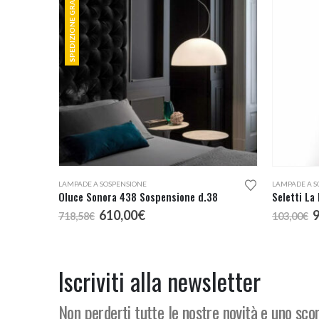
SPEDIZIONE GRATUITA
LAMPADE A SOSPENSIONE
LAMPADE A S
Oluce Sonora 438 Sospensione d.38
Seletti La
Il
Il
I
610,00
€
9
718,58
€
103,00
€
prezzo
prezzo
p
originale
attuale
o
era:
è:
e
718,58€.
610,00€.
1
Iscriviti alla newsletter
Non perderti tutte le nostre novità e uno sc