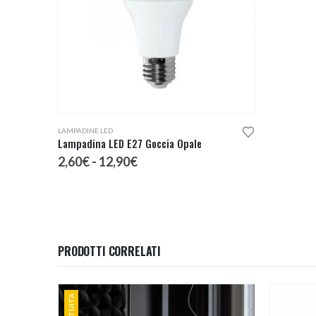
Questo prodotto ha più varianti. Le opzioni possono essere scelte nella pagina del prodotto
LAMPADINE LED
Lampadina LED E27 Goccia Opale
Fascia
2,60
€
-
12,90
€
di
prezzo:
da
2,60€
a
12,90€
PRODOTTI CORRELATI