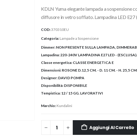
originale
attuale
KDLN Yuma elegante lampada a sospensione con rif
era:
è:
475,80€.
425,00€.
diffusore in vetro soffiato. Lampadina LED E27 (
COD:
370310EU
Categoria:
Lampade a Sospensione
Dimmer:
NON PRESENTE SULLA LAMPADA, DIMMERAB
Lampadina:
220-240V LAMPADINA E27 LED - (ESCLUSA)
Classe energetica:
CLASSE ENERGETICA E
Dimensioni:
ROSONE D.12,5 CM. - D. 11 CM. - H. 25,5 C
Designer:
DAVID POMPA
Disponibilità:
DISPONIBILE
Tempistica:
12 / 15 GG. LAVORATIVI
Marchio:
Kundalini
Aggiungi Al Carrello