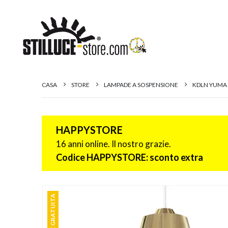
CASA
STORE
LAMPADE A SOSPENSIONE
KDLN YUMA
HAPPYSTORE
16 anni online. Il nostro grazie.
Codice HAPPYSTORE: sconto extra