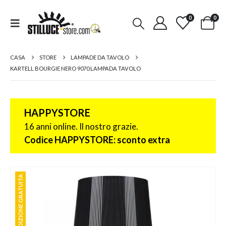
0
0
CASA
STORE
LAMPADE DA TAVOLO
KARTELL BOURGIE NERO 9070 LAMPADA TAVOLO
HAPPYSTORE
16 anni online. Il nostro grazie.
Codice HAPPYSTORE: sconto extra
SPEDIZIONE GRATUITA
SPEDIZIONE GRATUITA