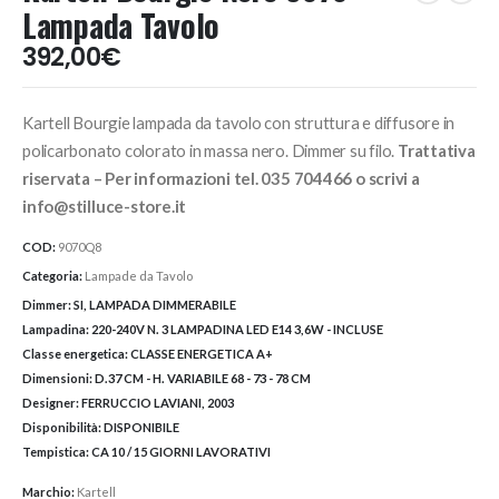
Lampada Tavolo
392,00
€
Kartell Bourgie lampada da tavolo con struttura e diffusore in
policarbonato colorato in massa nero. Dimmer su filo.
Trattativa
riservata – Per informazioni tel. 035 704466 o scrivi a
info@stilluce-store.it
COD:
9070Q8
Categoria:
Lampade da Tavolo
Dimmer:
SI, LAMPADA DIMMERABILE
Lampadina:
220-240V N. 3 LAMPADINA LED E14 3,6W - INCLUSE
Classe energetica:
CLASSE ENERGETICA A+
Dimensioni:
D.37 CM - H. VARIABILE 68 - 73 - 78 CM
Designer:
FERRUCCIO LAVIANI, 2003
Disponibilità:
DISPONIBILE
Tempistica:
CA 10 / 15 GIORNI LAVORATIVI
Marchio:
Kartell