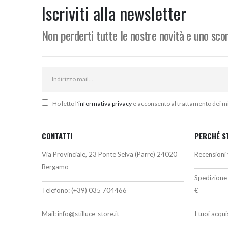
364,78€.
310,00€.
5
Iscriviti alla newsletter
Non perderti tutte le nostre novità e uno sc
Ho letto l'
informativa privacy
e acconsento al trattamento dei miei
CONTATTI
PERCHÉ S
Via Provinciale, 23 Ponte Selva (Parre) 24020
Recensioni 
Bergamo
Spedizione 
Telefono:
(+39) 035 704466
€
Mail:
info@stilluce-store.it
I tuoi acqu