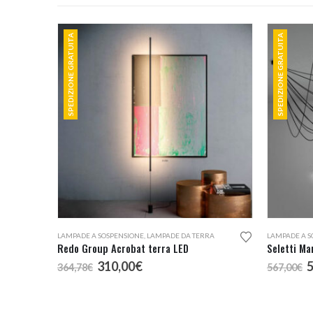
SPEDIZIONE GRATUITA
SPEDIZIONE GRATUITA
LAMPADE A SOSPENSIONE
,
LAMPADE DA TERRA
LAMPADE A S
Redo Group Acrobat terra LED
Seletti M
Il
Il
I
310,00
€
364,78
€
567,00
€
prezzo
prezzo
p
originale
attuale
o
era:
è:
e