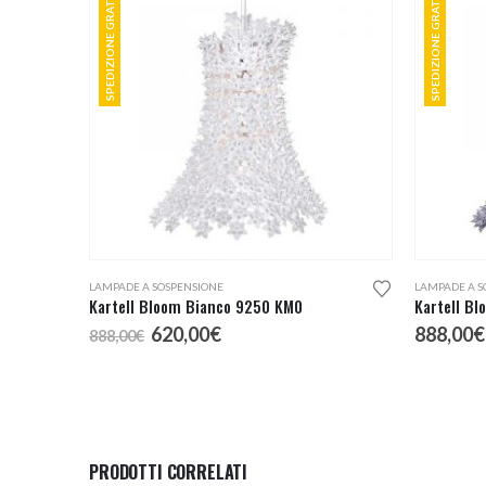
SPEDIZIONE GRATUITA
SPEDIZIONE GRATUITA
LAMPADE A SOSPENSIONE
LAMPADE A S
Kartell Bloom Bianco 9250 KM0
Kartell Bl
Il
Il
620,00
€
888,00
€
888,00
€
prezzo
prezzo
originale
attuale
era:
è:
888,00€.
620,00€.
PRODOTTI CORRELATI