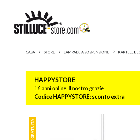
CASA
STORE
LAMPADE A SOSPENSIONE
KARTELL BL
HAPPYSTORE
16 anni online. Il nostro grazie.
Codice HAPPYSTORE: sconto extra