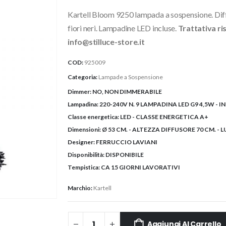
Kartell Bloom 9250 lampada a sospensione. Diffu
fiori neri. Lampadine LED incluse.
Trattativa ri
info@stilluce-store.it
COD:
925009
Categoria:
Lampade a Sospensione
Dimmer:
NO, NON DIMMERABILE
Lampadina:
220-240V N. 9 LAMPADINA LED G9 4,5W - I
Classe energetica:
LED - CLASSE ENERGETICA A+
Dimensioni:
Ø 53 CM. - ALTEZZA DIFFUSORE 70 CM. - 
Designer:
FERRUCCIO LAVIANI
Disponibilità:
DISPONIBILE
Tempistica:
CA 15 GIORNI LAVORATIVI
Marchio:
Kartell
Aggiungi Al Carrello