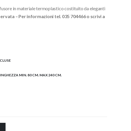
sore in materiale termoplastico costituito da eleganti
servata – Per informazioni tel. 035 704466 o scrivi a
NCLUSE
LUNGHEZZA MIN. 80 CM. MAX 240 CM.