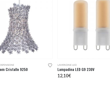
Questo prodotto ha più varianti. Le opzioni possono essere scelte nella pagina del prodotto
OSPENSIONE
LAMPADINE LED
oom Cristallo 9250
Lampadina LED G9 230V
12,10
€