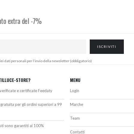
67,00€.
527,00€.
239,50€
a
247,00€
onto extra del -7%
 dati personali per l’invio della newsletter (obbligatorio)
TILLUCE-STORE?
MENU
verificate e certificate Feedaty
Login
gratuita per gli ordini superiori a 99
Marche
Team
isti sono garantiti al 100%
Contatti