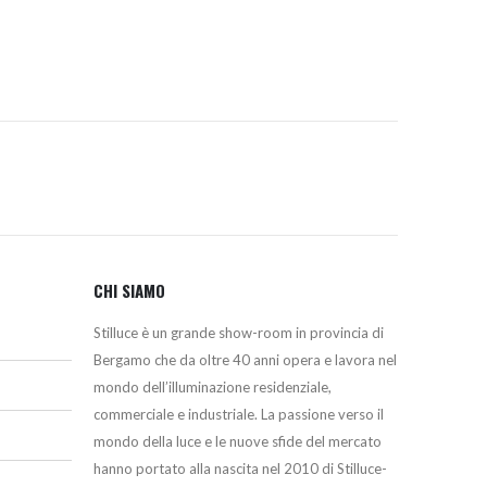
103,00€.
96,00€.
CHI SIAMO
Stilluce è un grande show-room in provincia di
Bergamo che da oltre 40 anni opera e lavora nel
mondo dell’illuminazione residenziale,
commerciale e industriale. La passione verso il
mondo della luce e le nuove sfide del mercato
hanno portato alla nascita nel 2010 di Stilluce-