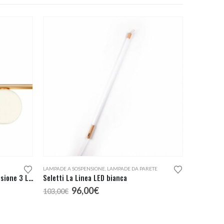
LAMPADE A SOSPENSIONE
,
LAMPADE DA PARETE
Redo Group Talis Lampada Sospensione 3 Luci
Seletti La Linea LED bianca
Il
Il
96,00
€
103,00
€
prezzo
prezzo
originale
attuale
era:
è: