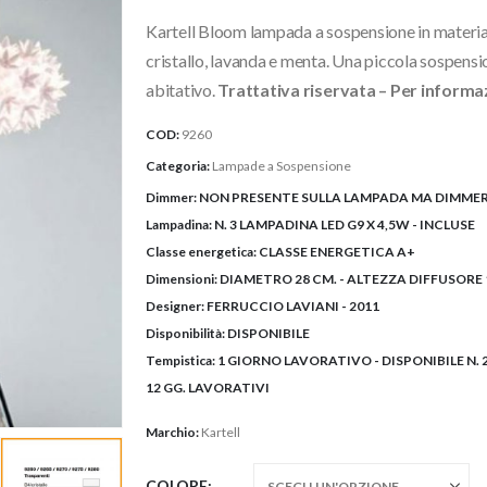
Kartell Bloom lampada a sospensione in material
cristallo, lavanda e menta. Una piccola sospensi
abitativo.
Trattativa riservata – Per informazi
COD:
9260
Categoria:
Lampade a Sospensione
Dimmer:
NON PRESENTE SULLA LAMPADA MA DIMMER
Lampadina:
N. 3 LAMPADINA LED G9 X 4,5W - INCLUSE
Classe energetica:
CLASSE ENERGETICA A+
Dimensioni:
DIAMETRO 28 CM. - ALTEZZA DIFFUSORE 
Designer:
FERRUCCIO LAVIANI - 2011
Disponibilità:
DISPONIBILE
Tempistica:
1 GIORNO LAVORATIVO - DISPONIBILE N. 
12 GG. LAVORATIVI
Marchio:
Kartell
COLORE