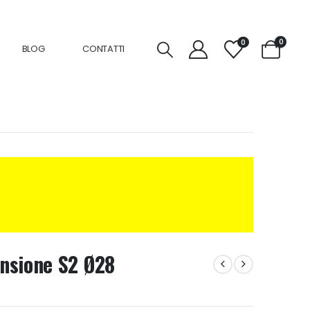
0
0
BLOG
CONTATTI
nsione S2 Ø28