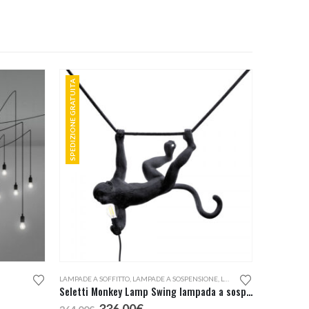
SPEDIZIONE GRATUITA
LAMPADE A SOFFITTO
,
LAMPADE A SOSPENSIONE
,
LAMPADE DA ESTERNO
Seletti Monkey Lamp Swing lampada a sospensione da esterno
Il
Il
336,00
€