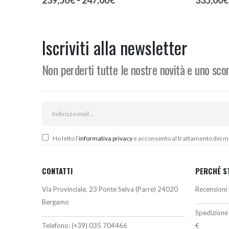
di
prezzo:
da
239,50€
Iscriviti alla newsletter
a
247,00€
Non perderti tutte le nostre novità e uno sc
Ho letto l'
informativa privacy
e acconsento al trattamento dei miei
CONTATTI
PERCHÉ S
Via Provinciale, 23 Ponte Selva (Parre) 24020
Recensioni 
Bergamo
Spedizione 
Telefono:
(+39) 035 704466
€