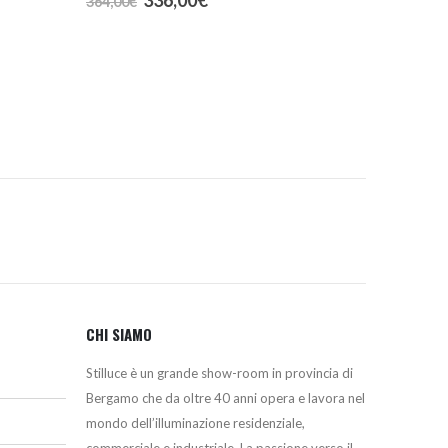
364,00
€
prezzo
prezzo
originale
attuale
era:
è:
364,00€.
336,00€.
CHI SIAMO
Stilluce è un grande show-room in provincia di
Bergamo che da oltre 40 anni opera e lavora nel
mondo dell’illuminazione residenziale,
commerciale e industriale. La passione verso il