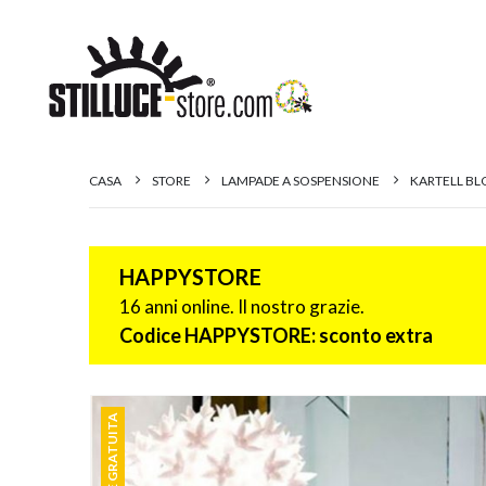
CASA
STORE
LAMPADE A SOSPENSIONE
KARTELL BL
HAPPYSTORE
16 anni online. Il nostro grazie.
Codice HAPPYSTORE: sconto extra