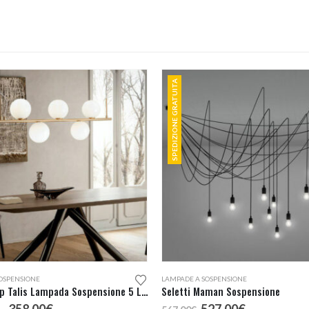
SPEDIZIONE GRATUITA
OSPENSIONE
LAMPADE A SOSPENSIONE
Redo Group Talis Lampada Sospensione 5 Luci
Seletti Maman Sospensione
Fascia
Il
Il
-
358,00
€
527,00
€