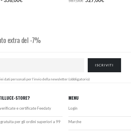
567,00
€
di
prezzo
prezzo
prezzo:
originale
attuale
da
era:
è:
335,00€
567,00€.
527,00€.
a
358,00€
onto extra del -7%
 dati personali per l’invio della newsletter (obbligatorio)
TILLUCE-STORE?
MENU
verificate e certificate Feedaty
Login
gratuita per gli ordini superiori a 99
Marche