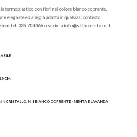
e termoplastico con fiori nel colore bianco coprente,
one elegante ed allegra adatta in qualsiasi contesto
oni tel. 035 704466 o scrivi a info@stilluce-store.it
ABILE
19 CM.
2 IN CRISTALLO, N. 1 BIANCO COPRENTE - MENTA E LAVANDA