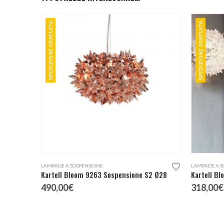
SPEDIZIONE GRATUITA
SPEDIZIONE GRATUITA
Questo prodotto ha più varianti. Le opzioni possono essere scelte nella pagina del prodotto
Questo prodotto ha più varianti. Le opzioni possono essere scelte nella pagina del prodotto
LAMPADE A SOSPENSIONE
LAMPADE A S
Kartell Bloom 9263 Sospensione S2 Ø28
490,00
€
318,00
€