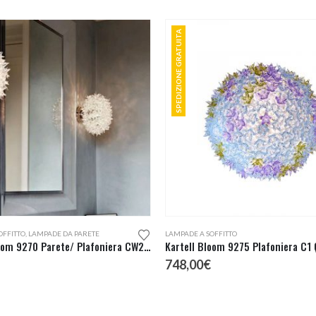
SPEDIZIONE GRATUITA
Questo prodotto ha più varianti. Le opzioni possono essere scelte nella pagina del prodotto
OFFITTO
,
LAMPADE DA PARETE
LAMPADE A SOFFITTO
Kartell Bloom 9270 Parete/ Plafoniera CW2 Ø28
Kartell Bloom 9275 Plafoniera C1
748,00
€