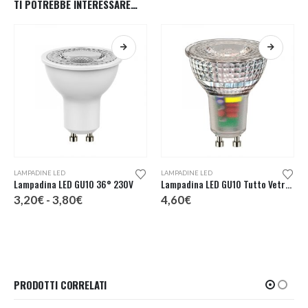
TI POTREBBE INTERESSARE…
Questo prodotto ha più varianti. Le opzioni possono essere scelte nella pagina del prodotto
Questo prodotto ha più varianti. Le opzioni possono essere scelte nella pagina del prodotto
LAMPADINE LED
LAMPADINE LED
Lampadina LED GU10 36° 230V
Lampadina LED GU10 Tutto Vetro 230V
Fascia
3,20
€
-
3,80
€
4,60
€
di
prezzo:
da
3,20€
a
3,80€
PRODOTTI CORRELATI