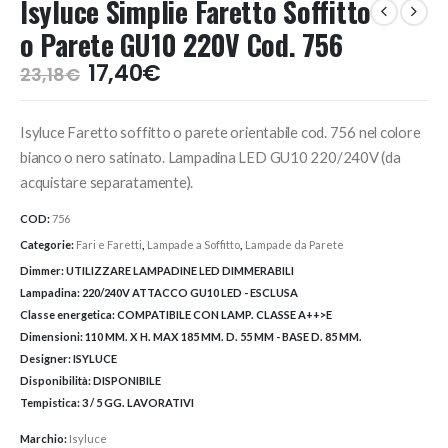
Isyluce Simplie Faretto Soffitto
o Parete GU10 220V Cod. 756
Il
Il
17,40
€
23,18
€
prezzo
prezzo
originale
attuale
Isyluce Faretto soffitto o parete orientabile cod. 756 nel colore
era:
è:
23,18€.
17,40€.
bianco o nero satinato. Lampadina LED GU10 220/240V (da
acquistare separatamente).
COD:
756
Categorie:
Fari e Faretti
,
Lampade a Soffitto
,
Lampade da Parete
Dimmer:
UTILIZZARE LAMPADINE LED DIMMERABILI
Lampadina:
220/240V ATTACCO GU10 LED - ESCLUSA
Classe energetica:
COMPATIBILE CON LAMP. CLASSE A++>E
Dimensioni:
110 MM. X H. MAX 185 MM. D. 55 MM - BASE D. 85 MM.
Designer:
ISYLUCE
Disponibilità:
DISPONIBILE
Tempistica:
3 / 5 GG. LAVORATIVI
Marchio:
Isyluce