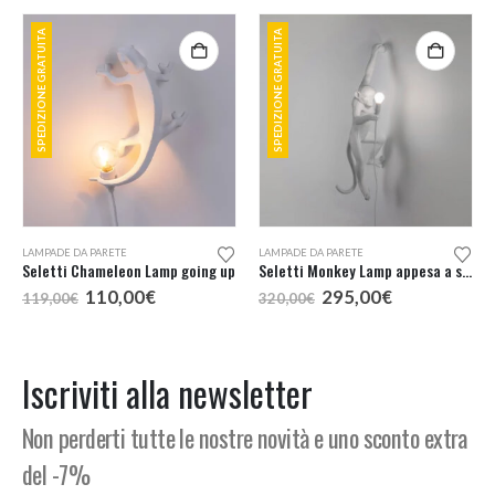
SPEDIZIONE GRATUITA
SPEDIZIONE GRATUITA
LAMPADE DA PARETE
LAMPADE DA PARETE
Seletti Chameleon Lamp going up
Seletti Monkey Lamp appesa a sinistra
Il
Il
Il
Il
110,00
€
295,00
€
119,00
€
320,00
€
prezzo
prezzo
prezzo
prezzo
originale
attuale
originale
attuale
era:
è:
era:
è:
119,00€.
110,00€.
320,00€.
295,00€.
Iscriviti alla newsletter
Non perderti tutte le nostre novità e uno sconto extra
del -7%