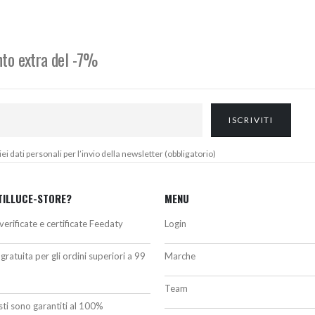
da
da
86,00€
17,00€
a
a
139,30€
18,00€
onto extra del -7%
 dati personali per l’invio della newsletter (obbligatorio)
TILLUCE-STORE?
MENU
verificate e certificate Feedaty
Login
gratuita per gli ordini superiori a 99
Marche
Team
isti sono garantiti al 100%