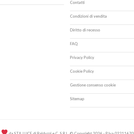
Contatti
Condizioni di vendita
Diritto di recesso
FAQ
Privacy Policy
Cookie Policy
Gestione consenso cookie
Sitemap
n
da STIL LUCE di Balduzzi e C. S.R.L. © Copyright 2026 - P.Iva 02211