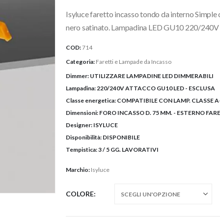
prezzo:
Isyluce faretto incasso tondo da interno Simple
da
7,50€
nero satinato. Lampadina LED GU10 220/240V (
a
COD:
714
7,60€
Categoria:
Faretti e Lampade da Incasso
Dimmer:
UTILIZZARE LAMPADINE LED DIMMERABILI
Lampadina:
220/240V ATTACCO GU10 LED - ESCLUSA
Classe energetica:
COMPATIBILE CON LAMP. CLASSE A
Dimensioni:
FORO INCASSO D. 75 MM. - ESTERNO FARET
Designer:
ISYLUCE
Disponibilità:
DISPONIBILE
Tempistica:
3 / 5 GG. LAVORATIVI
Marchio:
Isyluce
COLORE