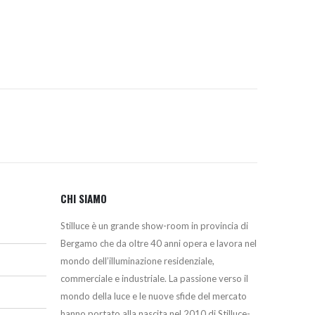
era:
è:
21,46€.
17,00€.
CHI SIAMO
Stilluce è un grande show-room in provincia di
Bergamo che da oltre 40 anni opera e lavora nel
mondo dell’illuminazione residenziale,
commerciale e industriale. La passione verso il
mondo della luce e le nuove sfide del mercato
hanno portato alla nascita nel 2010 di Stilluce-