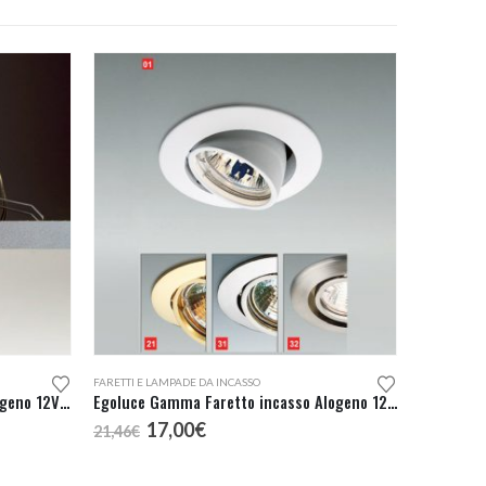
FARETTI E LAMPADE DA INCASSO
Egoluce Tappo Faretto Incasso Alogeno 12V cod. 6330
Egoluce Gamma Faretto incasso Alogeno 12V cod. 6240
Il
Il
17,00
€
21,46
€
prezzo
prezzo
originale
attuale