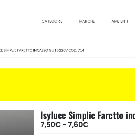
CATEGORIE
MARCHE
AMBIENTI
CE SIMPLIE FARETTO INCASSO GU10 220V COD. 714
Isyluce Simplie Faretto i
Fascia
7,50
€
-
7,60
€
di