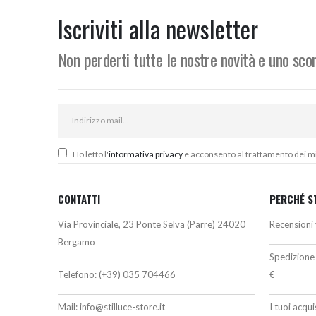
era:
è:
21,96€.
17,10€.
Iscriviti alla newsletter
Non perderti tutte le nostre novità e uno sc
Ho letto l'
informativa privacy
e acconsento al trattamento dei miei
CONTATTI
PERCHÉ S
Via Provinciale, 23 Ponte Selva (Parre) 24020
Recensioni 
Bergamo
Spedizione 
Telefono:
(+39) 035 704466
€
Mail:
info@stilluce-store.it
I tuoi acqu