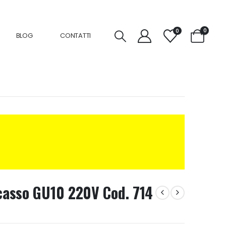
0
0
BLOG
CONTATTI
ncasso GU10 220V Cod. 714