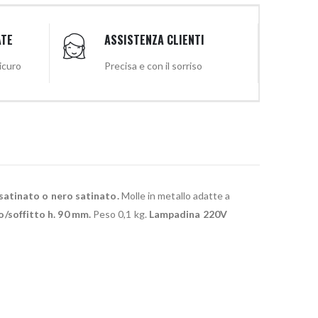
ATE
ASSISTENZA CLIENTI
sicuro
Precisa e con il sorriso
satinato o nero satinato.
Molle in metallo adatte a
/soffitto h. 90 mm.
Peso 0,1 kg.
Lampadina 220V