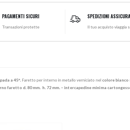
PAGAMENTI SICURI
SPEDIZIONI ASSICUR
Transazioni protette
Il tuo acquisto viaggia 
mpada a 45°.
Faretto per interno in metallo verniciato nel
colore bianco 
erno faretto d. 80 mm. h. 72 mm. – intercapedine minima cartongesso