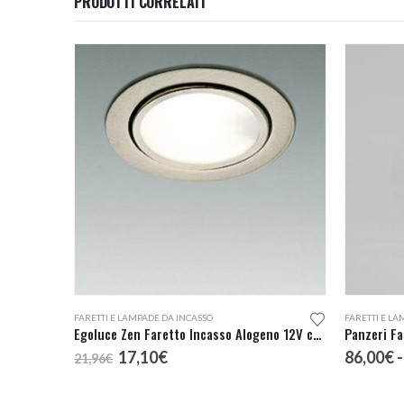
PRODOTTI CORRELATI
Questo prodotto ha più varianti. Le opzioni possono essere scelte nella pagina del prodotto
FARETTI E LAMPADE DA INCASSO
FARETTI E LA
Egoluce Zen Faretto Incasso Alogeno 12V cod. 6251
Panzeri Fa
Il
Il
17,10
€
86,00
€
-
21,96
€
prezzo
prezzo
originale
attuale