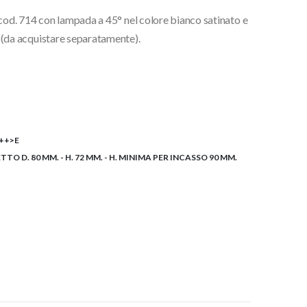
 cod. 714 con lampada a 45° nel colore bianco satinato e
da acquistare separatamente).
++>E
TO D. 80 MM. - H. 72 MM. - H. MINIMA PER INCASSO 90 MM.