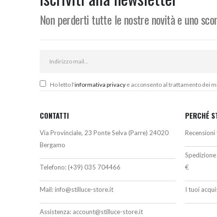
Non perderti tutte le nostre novità e uno sc
Ho letto l'
informativa privacy
e acconsento al trattamento dei miei
CONTATTI
PERCHÉ S
Via Provinciale, 23 Ponte Selva (Parre) 24020
Recensioni 
Bergamo
Spedizione 
Telefono:
(+39) 035 704466
€
Mail:
info@stilluce-store.it
I tuoi acqu
Assistenza:
account@stilluce-store.it