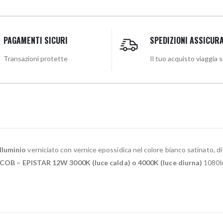
PAGAMENTI SICURI
SPEDIZIONI ASSICUR
Transazioni protette
Il tuo acquisto viaggia 
alluminio
verniciato con vernice epossidica nel colore bianco satinato, d
COB – EPISTAR 12W 3000K (luce calda) o 4000K (luce diurna)
1080lm