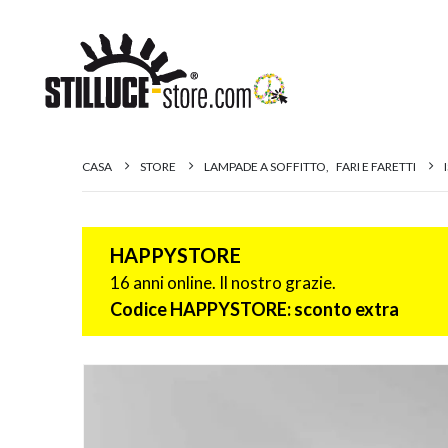
CASA
STORE
LAMPADE A SOFFITTO
,
FARI E FARETTI
HAPPYSTORE
16 anni online. Il nostro grazie.
Codice HAPPYSTORE: sconto extra