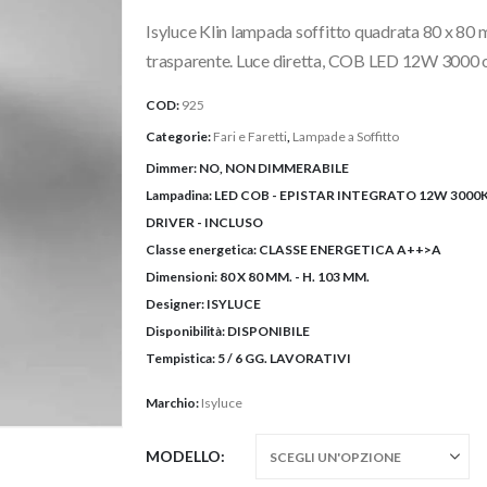
originale
attuale
Isyluce Klin lampada soffitto quadrata 80 x 80 m
era:
è:
69,54€.
52,15€.
trasparente. Luce diretta, COB LED 12W 3000 
COD:
925
Categorie:
Fari e Faretti
,
Lampade a Soffitto
Dimmer:
NO, NON DIMMERABILE
Lampadina:
LED COB - EPISTAR INTEGRATO 12W 3000K 
DRIVER - INCLUSO
Classe energetica:
CLASSE ENERGETICA A++>A
Dimensioni:
80 X 80 MM. - H. 103 MM.
Designer:
ISYLUCE
Disponibilità:
DISPONIBILE
Tempistica:
5 / 6 GG. LAVORATIVI
Marchio:
Isyluce
MODELLO