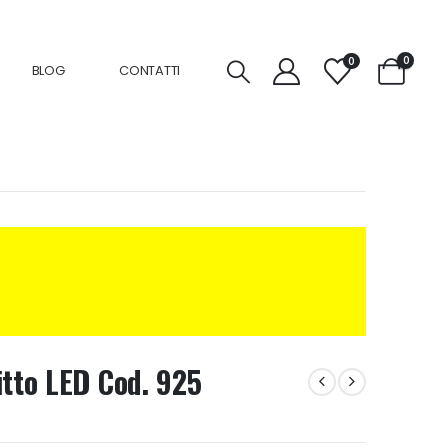
0
0
BLOG
CONTATTI
itto LED Cod. 925