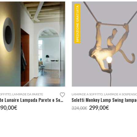
SPEDIZIONE GRATUITA
OFFITTO
,
LAMPADE DA PARETE
LAMPADE A SOFFITTO
,
LAMPADE A SOSPENSI
FontanaArte Lunaire Lampada Parete o Soffitto
l
Il
Il
Il
890,00
€
299,00
€
324,00
€
rezzo
prezzo
prezzo
prezzo
riginale
attuale
originale
attuale
ra:
è:
era:
è:
90,00€.
890,00€.
324,00€.
299,00€.