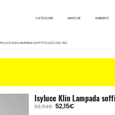
CATEGORIE
MARCHE
AMBIENTI
ISYLUCE KLIN LAMPADA SOFFITTO LED COD. 925
Isyluce Klin Lampada soff
Il
Il
52,15
€
69,54
€
prezzo
prezzo