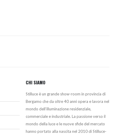
390,00€.
362,00€.
CHI SIAMO
Stilluce è un grande show-room in provincia di
Bergamo che da oltre 40 anni opera e lavora nel
mondo dell’illuminazione residenziale,
commerciale e industriale. La passione verso il
mondo della luce e le nuove sfide del mercato
hanno portato alla nascita nel 2010 di Stilluce-