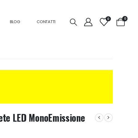
0
0
BLOG
CONTATTI
rete LED MonoEmissione