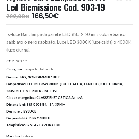
Led Biemissione Cod. 903-19
Il
Il
166,50
€
222,00
€
prezzo
prezzo
originale
attuale
Isyluce Bart lampada parete LED 885 X 90 mm. colore bianco
era:
è:
222,00€.
166,50€.
sabbiato o nero sabbiato. Luce LED 3000K (luce calda) o 4000K
(luce diurna).
COD:
903-19
Categoria:
Lampade da Parete
Dimmer:
NO, NON DIMMERABILE
Lampadina:
LED SMD 36W 3000K (LUCE CALDA) O 4000K (LUCE DIURNA)
2336LM. CON DRIVER - INCLUSI
Classe energetica:
CLASSE ENERGETICA A++>A
Dimensioni:
885 X 90 MM. - SP. 35 MM
Designer:
ISYLUCE
Disponibilità:
DISPONIBILE
Tempistica:
3 / 5 GG. LAVORATIVI
Marchio:
Isyluce