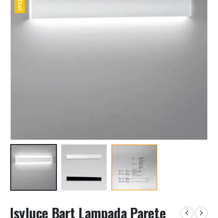
Isyluce Bart Lampada Parete