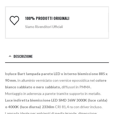
100% PRODOTTI ORIGINALI
Siamo Rivenditori Ufficiali
DESCRIZIONE
Isyluce Bart lampada parete LED x interno biemissione 885 x
90 mm.
in alluminio verniciato con vernice epossidica nel
colore
bianco sabbiato o nero sabbiato,
diffusori in PMMA.
Montaggio in aderenza a parete tramite supporto in metallo.
Luce indiretta biemissione LED SMD 36W 3000K (luce calda)
o 4000K (luce diurna) 2336lm
CRI 81,4 ra con driver incluso.
Lampada ideale per ambienti di media/grande dimensione.