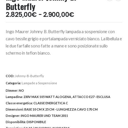
Butterfly
Fascia
2.825,00
€
-
2.900,00
€
di
prezzo:
Ingo Maurer Johnny B. Butterfly lampada a sospensione con
da
2.825,00€
cavo tessile grigio e portalampada verniciato bianco. La libellula e
a
le due farfalle sono fatte a mane e sono posizionate sullo
2.900,00€
schermo in teflon bianco.
COD:
Johnny-B-Butterfly
Categoria:
Lampade a Sospensione
Dimmer:
NO
Lampadina:
230V MAX 105 WATT ALOGENA, ATTACCO E27 - ESCLUSA
Classe energetica:
CLASSE ENERGETICA C
Dimensioni:
BASE 10 CM X 25 CM - LUNGHEZZA CAVO 170 CM
Designer:
INGO MAURER UND TEAM 2011
Disponibilità:
DISPONIBILE