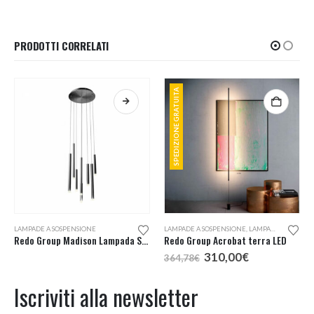
644,16€.
575,00€.
PRODOTTI CORRELATI
SPEDIZIONE GRATUITA
LAMPADE A SOSPENSIONE
LAMPADE A SOSPENSIONE
,
LAMPADE DA TERRA
Redo Group Madison Lampada Sospensione Led 8 Luci
Redo Group Acrobat terra LED
Il
Il
310,00
€
364,78
€
prezzo
prezzo
originale
attuale
Iscriviti alla newsletter
era:
è:
364,78€.
310,00€.