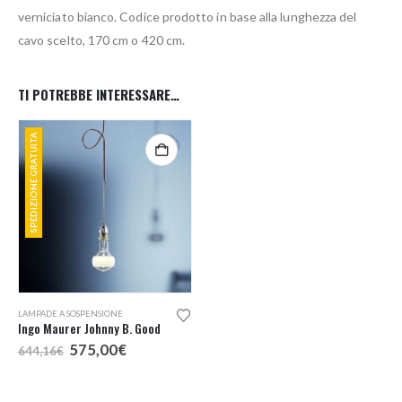
verniciato bianco. Codice prodotto in base alla lunghezza del
cavo scelto, 170 cm o 420 cm.
TI POTREBBE INTERESSARE…
SPEDIZIONE GRATUITA
LAMPADE A SOSPENSIONE
Ingo Maurer Johnny B. Good
Il
Il
575,00
€
644,16
€
prezzo
prezzo
originale
attuale
era:
è: