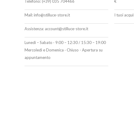
Telefono:
(+39) 035 704466
€
Mail:
info@stilluce-store.it
I tuoi acqu
Assistenza:
account@stilluce-store.it
Lunedì – Sabato · 9:00 – 12:30 / 15:30 – 19:00
Mercoledì e Domenica · Chiuso - Apertura su
appuntamento