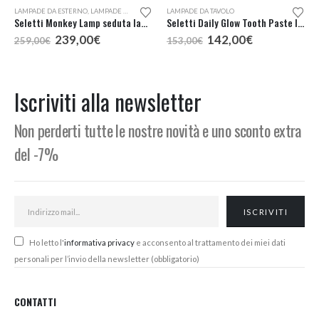
LAMPADE DA ESTERNO
,
LAMPADE DA TAVOLO
,
LAMPADE DA TERRA
LAMPADE DA TAVOLO
Seletti Monkey Lamp seduta lampada da esterno
Seletti Daily Glow Tooth Paste lampada tavolo
Il
Il
Il
Il
239,00
€
142,00
€
259,00
€
153,00
€
prezzo
prezzo
prezzo
prezzo
originale
attuale
originale
attuale
era:
è:
era:
è:
259,00€.
239,00€.
153,00€.
142,00€.
Iscriviti alla newsletter
Non perderti tutte le nostre novità e uno sconto extra
del -7%
Ho letto l'
informativa privacy
e acconsento al trattamento dei miei dati
personali per l’invio della newsletter (obbligatorio)
CONTATTI