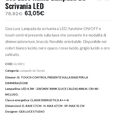
Scrivania LED
Il
Il
63,05
€
78,82
€
prezzo
prezzo
originale
attuale
Gea Luce Lampada da scrivania a LED, funzione ON/OFF e
era:
è:
78,82€.
63,05€.
touch control presente sulla base che consente tre modalità di
dimmerazione luce, braccio flessibile orientabile. Disponibile nei
colori: bianco lucido, nero opaco, rosso lucido, grigio lucido o oro
satinato.
COD:
GLS00-1
Categoria:
Lampade da Tavolo
Dimmer:
SI, TOUCH CONTROL PRESENTE SULLA BASE PER LA
DIMMERAZIONE
Lampadina:
LED 4,5W - 220/240V 3000K (LUCE CALDA) 480LM. CRI>80 -
INCLUSO.
Classe energetica:
CLASSE ENERGETICA A++>A
Dimensioni:
D. BASE 17 CM - H. MAX 67 CM - SP. MAX 51 CM
Designer:
GEA LUCE STUDIO