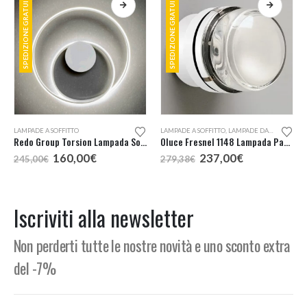
SPEDIZIONE GRATUITA
SPEDIZIONE GRATUITA
Questo prodotto ha più varianti. Le opzioni possono essere scelte nella pagina del prodotto
LAMPADE A SOFFITTO
,
LAMPADE DA ESTERNO
LAMPADE A SOFFITTO
,
LAMPADE DA ESTERNO
,
L
Redo Group Torsion Lampada Soffitto LED
Oluce Fresnel 1148 Lampada Parete o Soffitto Outdoor
Il
Il
Il
Il
160,00
€
237,00
€
245,00
€
279,38
€
prezzo
prezzo
prezzo
prezzo
originale
attuale
originale
attuale
era:
è:
era:
è:
245,00€.
160,00€.
279,38€.
237,00€.
Iscriviti alla newsletter
Non perderti tutte le nostre novità e uno sconto extra
del -7%