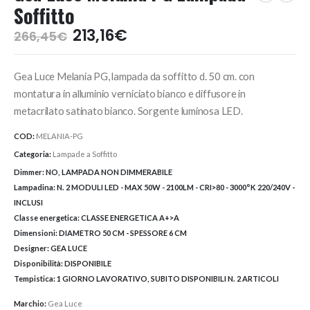
Soffitto
Il
Il
213,16
€
266,45
€
prezzo
prezzo
originale
attuale
Gea Luce Melania PG, lampada da soffitto d. 50 cm. con
era:
è:
266,45€.
213,16€.
montatura in alluminio verniciato bianco e diffusore in
metacrilato satinato bianco. Sorgente luminosa LED.
COD:
MELANIA-PG
Categoria:
Lampade a Soffitto
Dimmer:
NO, LAMPADA NON DIMMERABILE
Lampadina:
N. 2 MODULI LED - MAX 50W - 2100LM - CRI>80 - 3000°K 220/240V -
INCLUSI
Classe energetica:
CLASSE ENERGETICA A+>A
Dimensioni:
DIAMETRO 50 CM - SPESSORE 6 CM
Designer:
GEA LUCE
Disponibilità:
DISPONIBILE
Tempistica:
1 GIORNO LAVORATIVO, SUBITO DISPONIBILI N. 2 ARTICOLI
Marchio:
Gea Luce