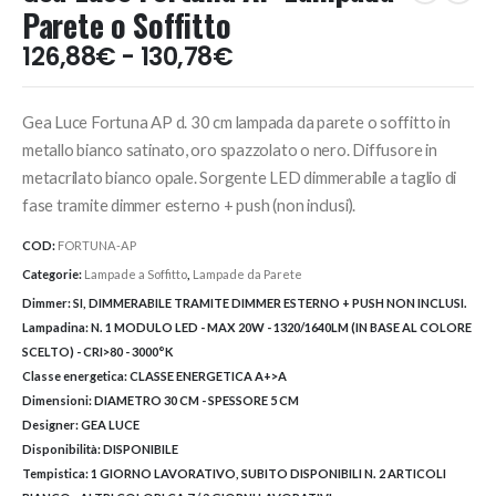
Parete o Soffitto
Fascia
126,88
€
-
130,78
€
di
prezzo:
Gea Luce Fortuna AP d. 30 cm lampada da parete o soffitto in
da
126,88€
metallo bianco satinato, oro spazzolato o nero. Diffusore in
a
metacrilato bianco opale. Sorgente LED dimmerabile a taglio di
130,78€
fase tramite dimmer esterno + push (non inclusi).
COD:
FORTUNA-AP
Categorie:
Lampade a Soffitto
,
Lampade da Parete
Dimmer:
SI, DIMMERABILE TRAMITE DIMMER ESTERNO + PUSH NON INCLUSI.
Lampadina:
N. 1 MODULO LED - MAX 20W - 1320/1640LM (IN BASE AL COLORE
SCELTO) - CRI>80 - 3000°K
Classe energetica:
CLASSE ENERGETICA A+>A
Dimensioni:
DIAMETRO 30 CM - SPESSORE 5 CM
Designer:
GEA LUCE
Disponibilità:
DISPONIBILE
Tempistica:
1 GIORNO LAVORATIVO, SUBITO DISPONIBILI N. 2 ARTICOLI