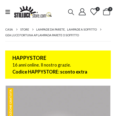
0
0
CASA
STORE
LAMPADE DA PARETE
,
LAMPADE A SOFFITTO
GEA LUCE FORTUNA AP LAMPADA PARETE O SOFFITTO
HAPPYSTORE
16 anni online. Il nostro grazie.
Codice HAPPYSTORE: sconto extra
SPEDIZIONE GRATUITA
SPEDIZIONE GRATUITA