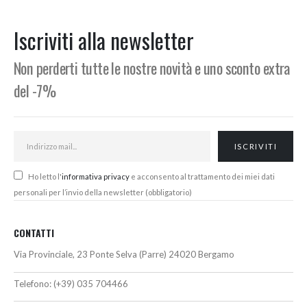
originale
attuale
originale
attuale
era:
è:
era:
è:
182,00€.
160,00€.
2.242,36€.
1.899,00
Iscriviti alla newsletter
Non perderti tutte le nostre novità e uno sconto extra
del -7%
Ho letto l'
informativa privacy
e acconsento al trattamento dei miei dati
personali per l’invio della newsletter (obbligatorio)
CONTATTI
Via Provinciale, 23 Ponte Selva (Parre) 24020 Bergamo
Telefono:
(+39) 035 704466