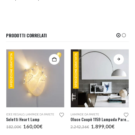
di
prezzo:
da
181,53€
a
193,25€
PRODOTTI CORRELATI
SPEDIZIONE GRATUITA
SPEDIZIONE GRATUITA
Questo prodotto ha più varianti. Le opzioni possono essere scelte nella pagina del prodotto
IDEE REGALO
,
LAMPADE DA PARETE
LAMPADE DA PARETE
Seletti Heart Lamp
Oluce Coupè 1159 Lampada Parete
Il
Il
Il
Il
160,00
€
1.899,00
€
182,00
€
2.242,36
€
prezzo
prezzo
prezzo
prezzo