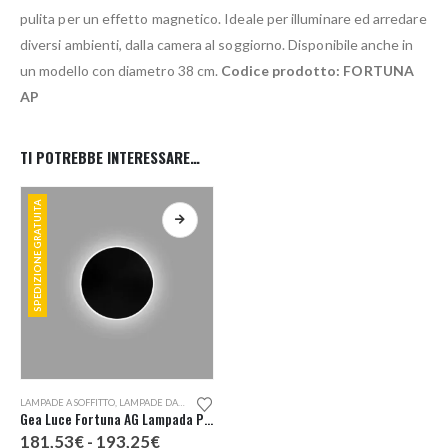
pulita per un effetto magnetico. Ideale per illuminare ed arredare
diversi ambienti, dalla camera al soggiorno. Disponibile anche in
un modello con diametro 38 cm.
Codice prodotto: FORTUNA
AP
TI POTREBBE INTERESSARE…
SPEDIZIONE GRATUITA
Questo prodotto ha più varianti. Le opzioni possono essere scelte nella pagina del prodotto
LAMPADE A SOFFITTO
,
LAMPADE DA PARETE
Gea Luce Fortuna AG Lampada Parete o Soffitto
Fascia
181,53
€
-
193,25
€