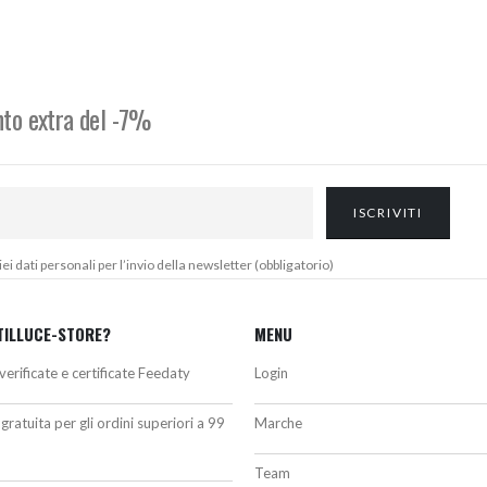
riginale
attuale
originale
attuale
ra:
è:
era:
è:
47,00€.
320,00€.
1.061,40€.
902,00€.
onto extra del -7%
 dati personali per l’invio della newsletter (obbligatorio)
TILLUCE-STORE?
MENU
verificate e certificate Feedaty
Login
gratuita per gli ordini superiori a 99
Marche
Team