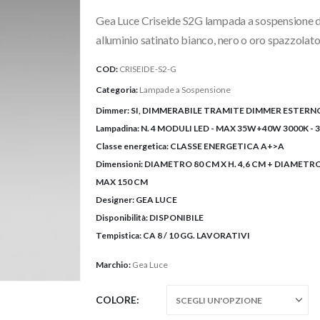
prezzo:
Gea Luce Criseide S2G lampada a sospensione do
da
673,00€
alluminio satinato bianco, nero o oro spazzolato.
a
COD:
CRISEIDE-S2-G
706,00€
Categoria:
Lampade a Sospensione
Dimmer:
SI, DIMMERABILE TRAMITE DIMMER ESTERNO
Lampadina:
N. 4 MODULI LED - MAX 35W+40W 3000K - 
Classe energetica:
CLASSE ENERGETICA A+>A
Dimensioni:
DIAMETRO 80 CM X H. 4,6 CM + DIAMETRO
MAX 150 CM
Designer:
GEA LUCE
Disponibilità:
DISPONIBILE
Tempistica:
CA 8 / 10 GG. LAVORATIVI
Marchio:
Gea Luce
COLORE