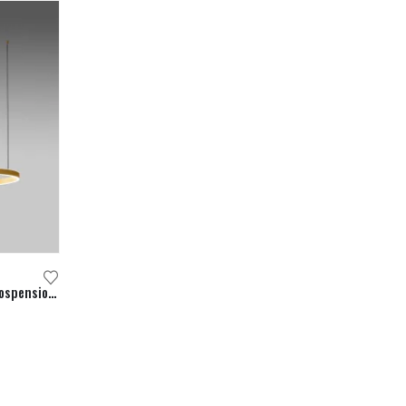
Gea Luce Criseide S2D Lampada Sospensione Doppia