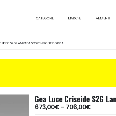
CATEGORIE
MARCHE
AMBIENTI
RISEIDE S2G LAMPADA SOSPENSIONE DOPPIA
Gea Luce Criseide S2G La
Fascia
673,00
€
-
706,00
€
di