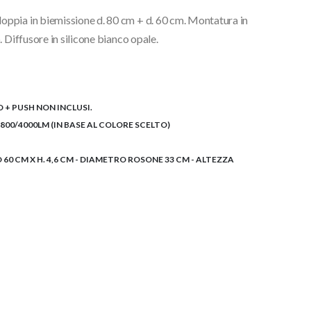
ppia in biemissione d. 80 cm + d. 60 cm. Montatura in
 Diffusore in silicone bianco opale.
 + PUSH NON INCLUSI.
3800/4000LM (IN BASE AL COLORE SCELTO)
 60 CM X H. 4,6 CM - DIAMETRO ROSONE 33 CM - ALTEZZA