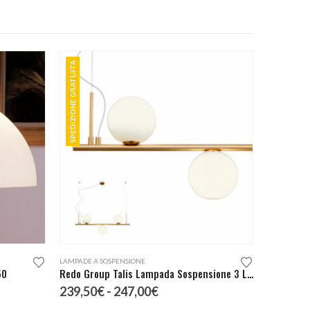
SPEDIZIONE GRATUITA
Questo prodotto ha più varianti. Le opzioni possono essere scelte nella pagina del prodotto
LAMPADE A SOSPENSIONE
50
Redo Group Talis Lampada Sospensione 3 Luci
Fascia
239,50
€
-
247,00
€
di