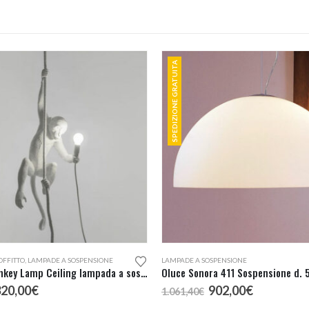
366,00€
536,00€
SPEDIZIONE GRATUITA
OFFITTO
,
LAMPADE A SOSPENSIONE
LAMPADE A SOSPENSIONE
Seletti Monkey Lamp Ceiling lampada a sospensione
Oluce Sonora 411 Sospensione d. 
l
Il
Il
Il
320,00
€
902,00
€
1.061,40
€
rezzo
prezzo
prezzo
prezzo