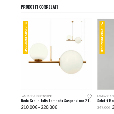
540,00€
PRODOTTI CORRELATI
SPEDIZIONE GRATUITA
SPEDIZIONE GRATUITA
Questo prodotto ha più varianti. Le opzioni possono essere scelte nella pagina del prodotto
LAMPADE A SOSPENSIONE
LAMPADE A S
Redo Group Talis Lampada Sospensione 2 Luci
Fascia
I
210,00
€
-
220,00
€
347,00
€
di
p