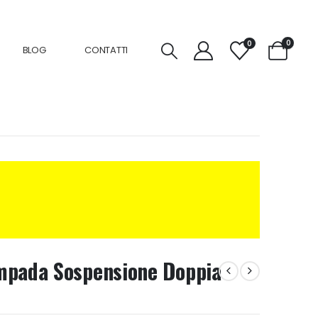
0
0
BLOG
CONTATTI
mpada Sospensione Doppia