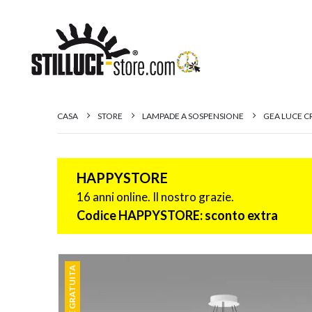
CASA
STORE
LAMPADE A SOSPENSIONE
GEA LUCE C
HAPPYSTORE
16 anni online. Il nostro grazie.
Codice HAPPYSTORE: sconto extra