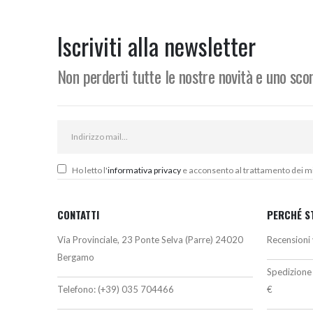
prezzo:
o
da
e
210,00€
3
Iscriviti alla newsletter
a
220,00€
Non perderti tutte le nostre novità e uno sc
Ho letto l'
informativa privacy
e acconsento al trattamento dei miei
CONTATTI
PERCHÉ S
Via Provinciale, 23 Ponte Selva (Parre) 24020
Recensioni 
Bergamo
Spedizione 
Telefono:
(+39) 035 704466
€