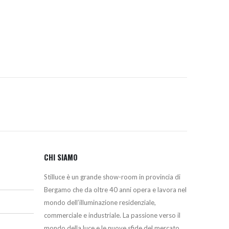
prezzo:
da
239,50€
a
247,00€
CHI SIAMO
Stilluce è un grande show-room in provincia di
Bergamo che da oltre 40 anni opera e lavora nel
mondo dell’illuminazione residenziale,
commerciale e industriale. La passione verso il
mondo della luce e le nuove sfide del mercato