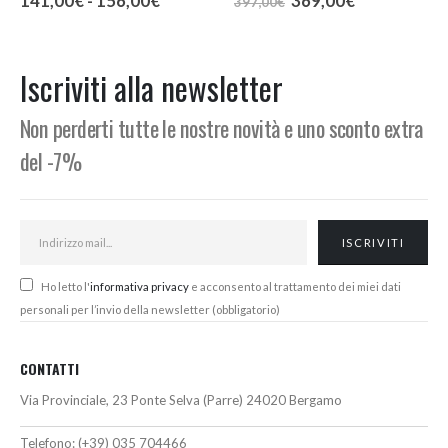
141,00
€
-
156,00
€
369,00
€
397,00
€
di
prezzo
prezzo
prezzo:
originale
attuale
da
era:
è:
141,00€
397,00€.
369,00€.
Iscriviti alla newsletter
a
156,00€
Non perderti tutte le nostre novità e uno sconto extra
del -7%
Ho letto l'
informativa privacy
e acconsento al trattamento dei miei dati
personali per l’invio della newsletter (obbligatorio)
CONTATTI
Via Provinciale, 23 Ponte Selva (Parre) 24020 Bergamo
Telefono:
(+39) 035 704466