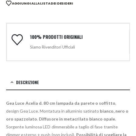
AGGIUNGI ALLA LISTA DEI DESIDERI
100% PRODOTTI ORIGINALI
Siamo Rivenditori Ufficiali
DESCRIZIONE
Gea Luce Acelia d. 80 cm lampada da parete o soffitto
,
design Gea Luce. Montatura in alluminio satinato
bianco, nero o
oro spazzolato
.
Diffusore in metacrilato bianco opale
.
Sorgente luminosa LED dimmerabile a taglio di fase tramite
dimmer esterno + push (non inclusi).
Possibilità di scegliere la