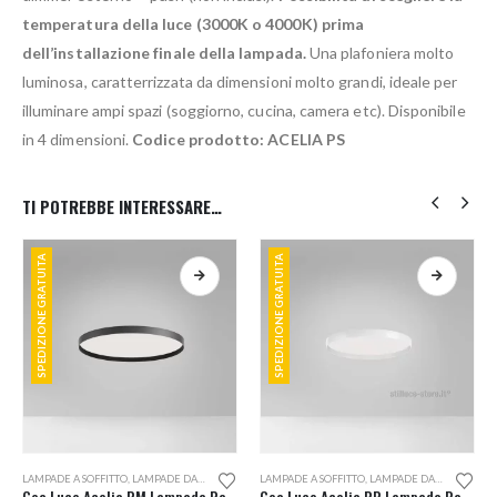
temperatura della luce (3000K o 4000K) prima
dell’installazione finale della lampada.
Una plafoniera molto
luminosa, caratterrizzata da dimensioni molto grandi, ideale per
illuminare ampi spazi (soggiorno, cucina, camera etc). Disponibile
in 4 dimensioni.
Codice prodotto: ACELIA PS
TI POTREBBE INTERESSARE…
SPEDIZIONE GRATUITA
SPEDIZIONE GRATUITA
Questo prodotto ha più varianti. Le opzioni possono essere scelte nella pagina del prodotto
Questo prodotto ha più varianti. Le opzioni possono essere scelte nella pagina del prodotto
LAMPADE A SOFFITTO
,
LAMPADE DA PARETE
LAMPADE A SOFFITTO
,
LAMPADE DA PARETE
Gea Luce Acelia PM Lampada Parete o Soffitto
Gea Luce Acelia PP Lampada Parete o Soffitto