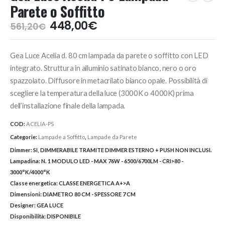
Parete o Soffitto
Il
Il
448,00
€
561,20
€
prezzo
prezzo
originale
attuale
Gea Luce Acelia d. 80 cm lampada da parete o soffitto con LED
era:
è:
561,20€.
448,00€.
integrato. Struttura in alluminio satinato bianco, nero o oro
spazzolato. Diffusore in metacrilato bianco opale. Possibilità di
scegliere la temperatura della luce (3000K o 4000K) prima
dell’installazione finale della lampada.
COD:
ACELIA-PS
Categorie:
Lampade a Soffitto
,
Lampade da Parete
Dimmer:
SI, DIMMERABILE TRAMITE DIMMER ESTERNO + PUSH NON INCLUSI.
Lampadina:
N. 1 MODULO LED - MAX 76W - 6500/6700LM - CRI>80 -
3000°K/4000°K
Classe energetica:
CLASSE ENERGETICA A+>A
Dimensioni:
DIAMETRO 80 CM - SPESSORE 7 CM
Designer:
GEA LUCE
Disponibilità:
DISPONIBILE