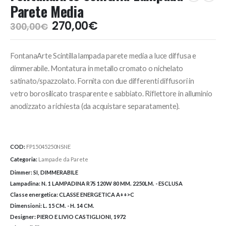
Parete Media
Il
Il
270,00
€
300,00
€
prezzo
prezzo
originale
attuale
FontanaArte Scintilla lampada parete media a luce diffusa e
era:
è:
300,00€.
270,00€.
dimmerabile. Montatura in metallo cromato o nichelato
satinato/spazzolato. Fornita con due differenti diffusori in
vetro borosilicato trasparente e sabbiato. Riflettore in alluminio
anodizzato a richiesta (da acquistare separatamente).
COD:
FP15045250NSNE
Categoria:
Lampade da Parete
Dimmer:
SI, DIMMERABILE
Lampadina:
N. 1 LAMPADINA R7S 120W 80 MM. 2250LM. - ESCLUSA
Classe energetica:
CLASSE ENERGETICA A++>C
Dimensioni:
L. 15 CM. - H. 14 CM.
Designer:
PIERO E LIVIO CASTIGLIONI, 1972