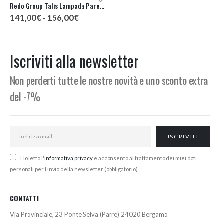
Redo Group Talis Lampada Parete 2 Luci
Oluce Colombo 761 Lampada Parete
Fascia
Il
Il
141,00
€
-
156,00
€
1.032,00
€
1.220,00
€
di
prezzo
prezzo
prezzo:
originale
attuale
da
era:
è:
141,00€
1.220,00€.
1.032,00
Iscriviti alla newsletter
a
156,00€
Non perderti tutte le nostre novità e uno sconto extra
del -7%
Ho letto l'
informativa privacy
e acconsento al trattamento dei miei dati
personali per l’invio della newsletter (obbligatorio)
CONTATTI
Via Provinciale, 23 Ponte Selva (Parre) 24020 Bergamo