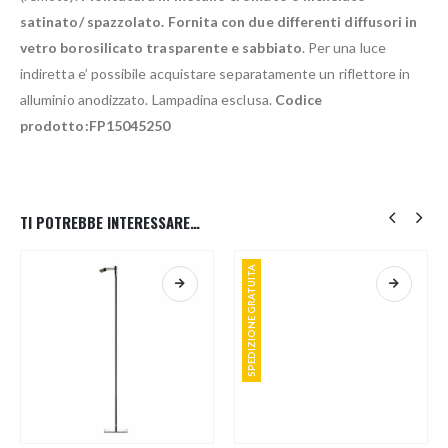
satinato/ spazzolato. Fornita con due differenti diffusori in
vetro
borosilicato trasparente e sabbiato
. Per una luce
indiretta e’ possibile acquistare separatamente un riflettore in
alluminio anodizzato. Lampadina esclusa.
Codice
prodotto:FP15045250
TI POTREBBE INTERESSARE…
SPEDIZIONE GRATUITA
Questo prodotto ha più varianti. Le opzioni possono essere scelte nella pagina del prodotto