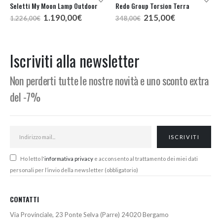
Seletti My Moon Lamp Outdoor
Redo Group Torsion Terra
Il
Il
Il
Il
1.190,00
€
215,00
€
1.226,00
€
348,00
€
prezzo
prezzo
prezzo
prezzo
originale
attuale
originale
attuale
era:
è:
era:
è:
1.226,00€.
1.190,00€.
348,00€.
215,00€.
Iscriviti alla newsletter
Non perderti tutte le nostre novità e uno sconto extra
del -7%
Ho letto l'
informativa privacy
e acconsento al trattamento dei miei dati
personali per l’invio della newsletter (obbligatorio)
CONTATTI
Via Provinciale, 23 Ponte Selva (Parre) 24020 Bergamo