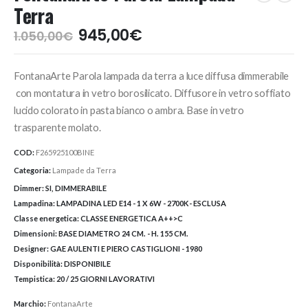
Terra
Il
Il
945,00
€
1.050,00
€
prezzo
prezzo
originale
attuale
FontanaArte Parola lampada da terra a luce diffusa dimmerabile
era:
è:
1.050,00€.
945,00€.
con montatura in vetro borosilicato. Diffusore in vetro soffiato
lucido colorato in pasta bianco o ambra. Base in vetro
trasparente molato.
COD:
F265925100BINE
Categoria:
Lampade da Terra
Dimmer:
SI, DIMMERABILE
Lampadina:
LAMPADINA LED E14 - 1 X 6W - 2700K- ESCLUSA
Classe energetica:
CLASSE ENERGETICA A++>C
Dimensioni:
BASE DIAMETRO 24 CM. - H. 155 CM.
Designer:
GAE AULENTI E PIERO CASTIGLIONI - 1980
Disponibilità:
DISPONIBILE
Tempistica:
20 / 25 GIORNI LAVORATIVI
Marchio:
FontanaArte