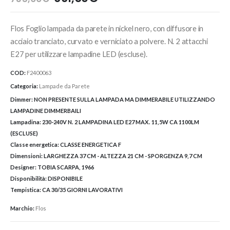
prezzo
prezzo
originale
attuale
Flos Foglio lampada da parete in nickel nero, con diffusore in
era:
è:
735,00€.
661,50€.
acciaio tranciato, curvato e verniciato a polvere. N. 2 attacchi
E27 per utilizzare lampadine LED (escluse).
COD:
F2400063
Categoria:
Lampade da Parete
Dimmer:
NON PRESENTE SULLA LAMPADA MA DIMMERABILE UTILIZZANDO
LAMPADINE DIMMERBAILI
Lampadina:
230-240V N. 2 LAMPADINA LED E27 MAX. 11,5W CA 1100LM
(ESCLUSE)
Classe energetica:
CLASSE ENERGETICA F
Dimensioni:
LARGHEZZA 37 CM - ALTEZZA 21 CM - SPORGENZA 9,7 CM
Designer:
TOBIA SCARPA, 1966
Disponibilità:
DISPONIBILE
Tempistica:
CA 30/35 GIORNI LAVORATIVI
Marchio:
Flos