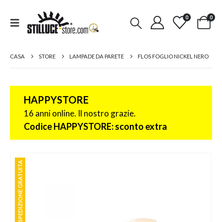
0
0
CASA
STORE
LAMPADE DA PARETE
FLOS FOGLIO NICKEL NERO
HAPPYSTORE
16 anni online. Il nostro grazie.
Codice HAPPYSTORE: sconto extra
SPEDIZIONE GRATUITA
SPEDIZIONE GRATUITA