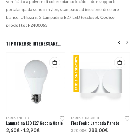
verniciato a polvere di colore bianco lucido. I due supporti
portalampada sono in nylon, stampato ad iniezione di colore
bianco. Utilizza n. 2 Lampadine E27 LED (escluse).
Codice
prodotto: F2400063
TI POTREBBE INTERESSARE…
SPEDIZIONE GRATUITA
Questo prodotto ha più varianti. Le opzioni possono essere scelte nella pagina del prodotto
Questo prodotto ha più varianti. Le opzioni possono essere scelte nella pagina del prodotto
LAMPADINE LED
LAMPADE DA PARETE
Lampadina LED E27 Goccia Opale
Flos Foglio Lampada Parete
Fascia
Il
Il
2,60
€
-
12,90
€
288,00
€
320,00
€
di
prezzo
prezzo