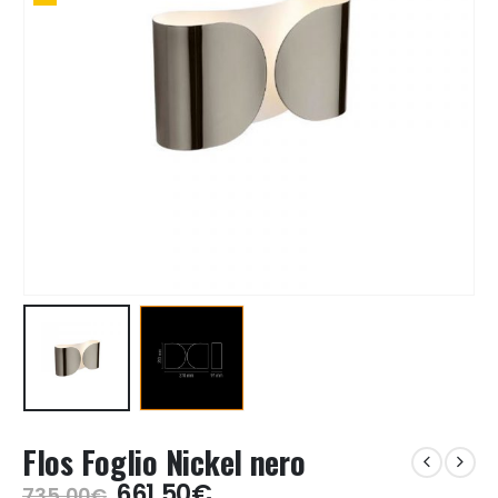
Flos Foglio Nickel nero
Il
Il
661,50
€
735,00
€