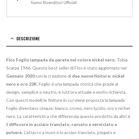
Siamo Rivenditori Ufficiali
DESCRIZIONE
Flos Foglio lampada da parete nel colore nickel nero
, Tobia
Scarpa 1966. Questo best seller di Flos è stato aggiornato nel
Gennaio 2020
con la creazione di
due nuove finiture: nickel
nero e oro 22K.
Foglio è una lampada storica che grazie al
design, semplice e neutro, è tutt’ora attuale e molto richiesta.
Con questi modelli le finiture in cui viene proposta la lampada
Foglio diventano cinque: bianco, cromo, nero lucido, oro e nichel
nero. La caratteristica che differenzia questo prodotto da altri è
il
diffusore in acciaio tranciato, curvato e verniciato a
polvere.
L’attacco a muro è in acciao tranciato, piegato e