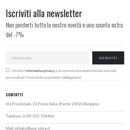
era:
è:
da
301,34€.
256,00€.
94,00€
Iscriviti alla newsletter
a
100,50€
Non perderti tutte le nostre novità e uno sconto extra
del -7%
Ho letto l'
informativa privacy
e acconsento al trattamento dei miei dati
personali per l’invio della newsletter (obbligatorio)
CONTATTI
Via Provinciale, 23 Ponte Selva (Parre) 24020 Bergamo
Telefono:
(+39) 035 704466
Mail:
info@stilluce-store.it