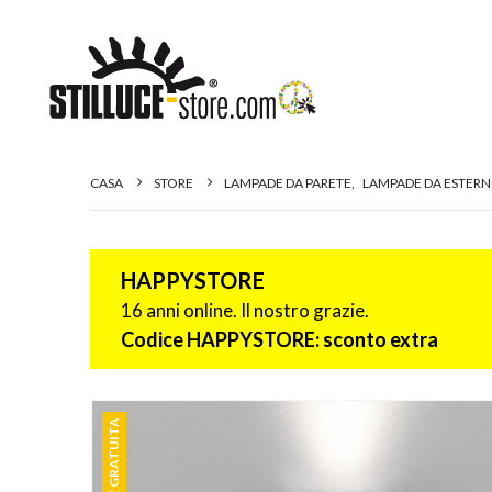
CASA
STORE
LAMPADE DA PARETE
,
LAMPADE DA ESTER
HAPPYSTORE
16 anni online. Il nostro grazie.
Codice HAPPYSTORE: sconto extra