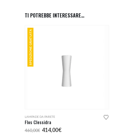
TI POTREBBE INTERESSARE…
SPEDIZIONE GRATUITA
LAMPADE DA PARETE
Flos Clessidra
Il
Il
414,00
€
460,00
€
prezzo
prezzo