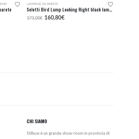
 KM0
LAMPADE DA PARETE
parete
Seletti Bird Lamp Looking Right black lampada da parete
Il
Il
160,80
€
173,00
€
prezzo
prezzo
originale
attuale
era:
è:
173,00€.
160,80€.
CHI SIAMO
Stilluce è un grande show-room in provincia di