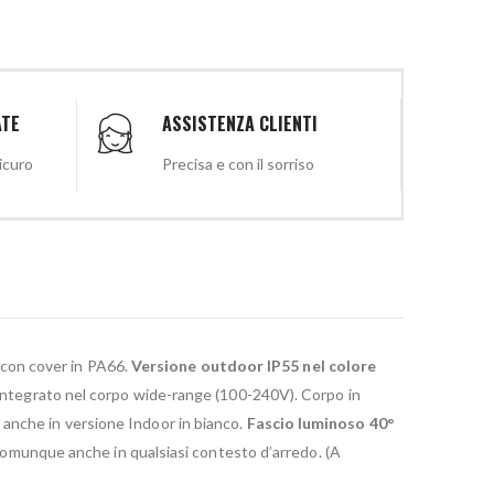
ATE
ASSISTENZA CLIENTI
sicuro
Precisa e con il sorriso
 con cover in PA66.
Versione outdoor IP55 nel colore
re integrato nel corpo wide-range (100-240V). Corpo in
 anche in versione Indoor in bianco.
Fascio luminoso 40°
e comunque anche in qualsiasi contesto d’arredo. (A