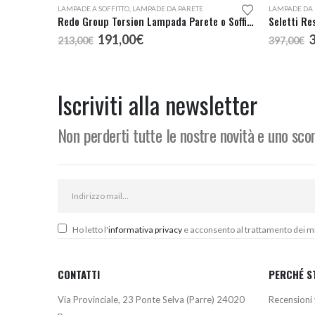
LAMPADE A SOFFITTO
,
LAMPADE DA PARETE
LAMPADE DA 
Redo Group Torsion Lampada Parete o Soffitto LED
Seletti Re
Il
Il
I
191,00
€
213,00
€
397,00
€
prezzo
prezzo
p
originale
attuale
o
era:
è:
e
213,00€.
191,00€.
3
Iscriviti alla newsletter
Non perderti tutte le nostre novità e uno sc
Ho letto l'
informativa privacy
e acconsento al trattamento dei miei
CONTATTI
PERCHÉ S
Via Provinciale, 23 Ponte Selva (Parre) 24020
Recensioni 