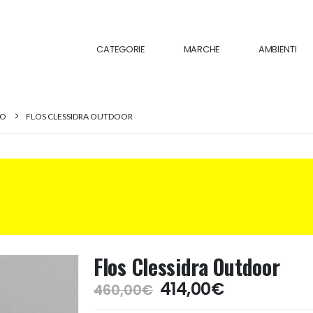
CATEGORIE
MARCHE
AMBIENTI
NO
FLOS CLESSIDRA OUTDOOR
Flos Clessidra Outdoor
Il
Il
414,00
€
460,00
€
prezzo
prezzo