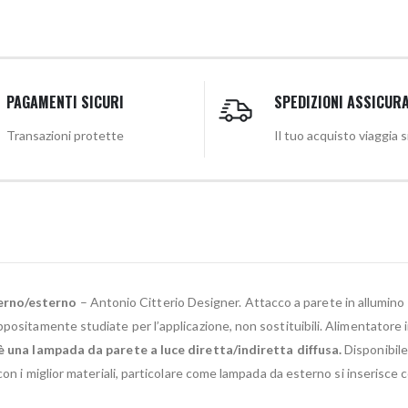
PAGAMENTI SICURI
SPEDIZIONI ASSICUR
Transazioni protette
Il tuo acquisto viaggia 
terno/esterno
– Antonio Citterio Designer. Attacco a parete in allumino
 appositamente studiate per l’applicazione, non sostituibili. Alimentato
è una lampada da parete a luce diretta/indiretta diffusa.
Disponibile
con i miglior materiali, particolare come lampada da esterno si inserisc