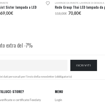
PARETE
LAMPADE DA PARETE
,
LAMPADE DI DESIGN A
sist Sister lampada a LED
Redo Group Thai LED lampada da 
l
Il
Il
Il
369,00
€
70,80
€
118,00
€
rezzo
prezzo
prezzo
prezzo
riginale
attuale
originale
attuale
ra:
è:
era:
è:
97,00€.
369,00€.
118,00€.
70,80€.
onto extra del -7%
 dati personali per l’invio della newsletter (obbligatorio)
TILLUCE-STORE?
MENU
verificate e certificate Feedaty
Login