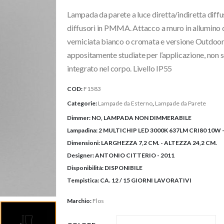
originale
attuale
Lampada da parete a luce diretta/indiretta diffu
era:
è:
460,00€.
414,00€.
diffusori in PMMA. Attacco a muro in allumino 
verniciata bianco o cromata e versione Outdoor b
appositamente studiate per l’applicazione, non 
integrato nel corpo. Livello IP55
COD:
F1583
Categorie:
Lampade da Esterno
,
Lampade da Parete
Dimmer:
NO, LAMPADA NON DIMMERABILE
Lampadina:
2 MULTICHIP LED 3000K 637LM CRI80 10W -
Dimensioni:
LARGHEZZA 7,2 CM. - ALTEZZA 24,2 CM.
Designer:
ANTONIO CITTERIO - 2011
Disponibilità:
DISPONIBILE
Tempistica:
CA. 12 / 15 GIORNI LAVORATIVI
Marchio:
Flos