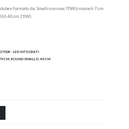
dulare formato da: Small rose max 70W (rosone h 7 cm
€.
l (d. 40 cm 21W).
2700K - LED INTEGRATI
170 CM, ROUND SMALL D. 40 CM