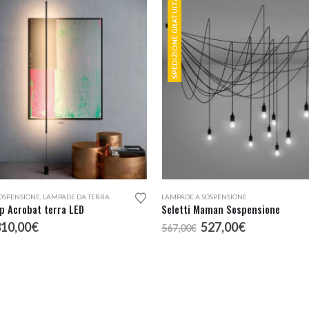
SPEDIZIONE GRATUITA
OSPENSIONE
,
LAMPADE DA TERRA
LAMPADE A SOSPENSIONE
p Acrobat terra LED
Seletti Maman Sospensione
l
Il
Il
Il
310,00
€
527,00
€
567,00
€
rezzo
prezzo
prezzo
prezzo
riginale
attuale
originale
attuale
ra:
è:
era:
è:
64,78€.
310,00€.
567,00€.
527,00€.