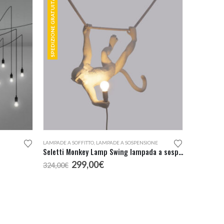
SPEDIZIONE GRATUITA
LAMPADE A SOFFITTO
,
LAMPADE A SOSPENSIONE
Seletti Monkey Lamp Swing lampada a sospensione
Il
Il
299,00
€
324,00
€
prezzo
prezzo
originale
attuale
era:
è:
324,00€.
299,00€.