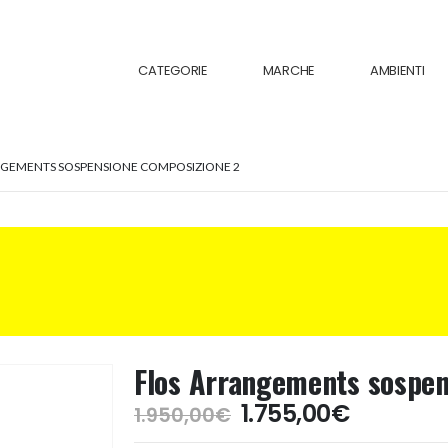
CATEGORIE
MARCHE
AMBIENTI
NGEMENTS SOSPENSIONE COMPOSIZIONE 2
Flos Arrangements sospen
Il
Il
1.755,00
€
1.950,00
€
prezzo
prezzo