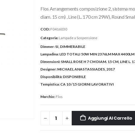
originale
attuale
Flos Arrangements composizione 2, sistema mo
era:
è:
1.950,00€.
1.755,00
diam. 15 cm) , Line (L. 170 cm 29W), Round Smal
COD:
F0416030
Categoria:
Lampade a Sospensione
Dimmer:
SI, DIMMERABILE
Lampadina:
LED TOTALI 50W MIN 2376LM MAX 4400LM 
Dimensioni:
SMALL ROSE H 7 CM DIAM. 15 CM, LINE L. 
Designer:
MICHAEL ANASTASSIADES, 2017
Disponibilità:
DISPONIBILE
Tempistica:
CA 10 /15 GIORNI LAVORATIVI
Marchio:
Flos
Aggiungi Al Carrello