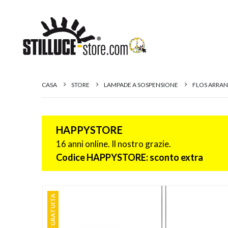
CASA
STORE
LAMPADE A SOSPENSIONE
FLOS ARRA
HAPPYSTORE
16 anni online. Il nostro grazie.
Codice HAPPYSTORE: sconto extra