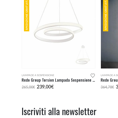
SPEDIZIONE GRATUITA
SPEDIZIONE GRATUITA
LAMPADE A SOSPENSIONE
LAMPADE A S
Redo Group Torsion Lampada Sospensione LED 55
Redo Grou
Il
Il
I
239,00
€
265,00
€
364,78
€
prezzo
prezzo
p
originale
attuale
o
era:
è:
e
265,00€.
239,00€.
3
Iscriviti alla newsletter