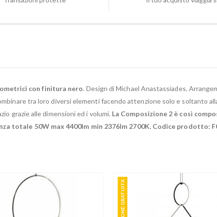
metrici con finitura nero
. Design di Michael Anastassiades. Arrangem
combinare tra loro diversi elementi facendo attenzione solo e soltanto a
zio grazie alle dimensioni ed i volumi.
La Composizione 2 è così compos
otenza totale 50W max 4400lm min 2376lm 2700K. Codice prodotto: 
SPEDIZIONE GRATUITA