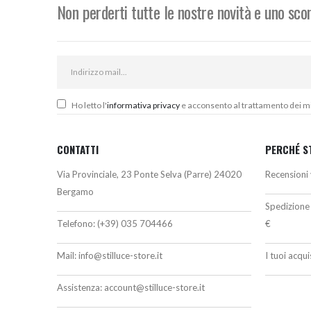
Non perderti tutte le nostre novità e uno sc
Ho letto l'
informativa privacy
e acconsento al trattamento dei miei
CONTATTI
PERCHÉ S
Via Provinciale, 23 Ponte Selva (Parre) 24020
Recensioni 
Bergamo
Spedizione 
Telefono:
(+39) 035 704466
€
Mail:
info@stilluce-store.it
I tuoi acqu
Assistenza:
account@stilluce-store.it