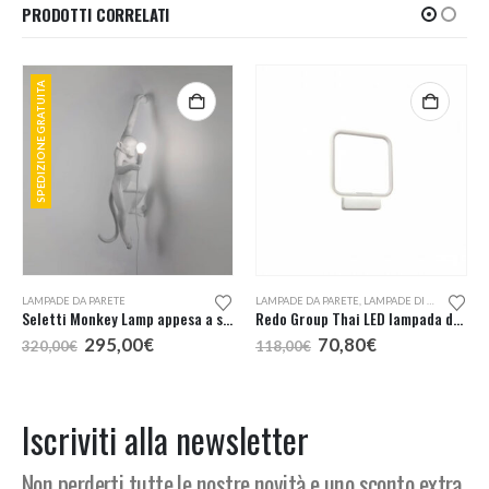
PRODOTTI CORRELATI
SPEDIZIONE GRATUITA
LAMPADE DA PARETE
LAMPADE DA PARETE
,
LAMPADE DI DESIGN A KM0
Seletti Monkey Lamp appesa a sinistra
Redo Group Thai LED lampada da parete
Il
Il
Il
Il
295,00
€
70,80
€
320,00
€
118,00
€
prezzo
prezzo
prezzo
prezzo
originale
attuale
originale
attuale
era:
è:
era:
è:
320,00€.
295,00€.
118,00€.
70,80€.
Iscriviti alla newsletter
Non perderti tutte le nostre novità e uno sconto extra