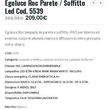
Egoluce Roc Parete / Soffitto
Led Cod. 5539
Il
Il
209,00
€
265,96
€
prezzo
prezzo
originale
attuale
Egoluce Roc lampada da parete e soffitto IP65 per interno ed
era:
è:
265,96€.
209,00€.
esterno, corpo in alluminio bianco e diffusore in vetro pressato
extra-chiaro.
COD:
5539
Categorie:
Lampade a Soffitto
,
Lampade da Esterno
,
Lampade da Parete
Dimmer:
NO, LAMPADA NON DIMMERABILE
Lampadina:
LED 8,7W 670LM 3000K WARM WHITE - INCLUSO
Classe energetica:
CLASSE ENERGETICA A+
Dimensioni:
BASE D. 12,6 CM. - DIFFUSORE D. 16,5 CM. - SP. 6,5 CM.
Designer:
F. RIENZI, 2015
Disponibilità:
DISPONIBILE
Tempistica:
CA 8 / 10 GIORNI LAVORATIVI
Marchio:
Egoluce