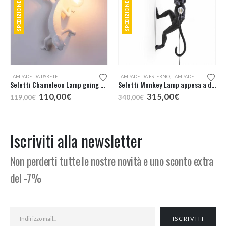
SPEDIZIONE GRATUITA
SPEDIZIONE GRATUITA
LAMPADE DA PARETE
LAMPADE DA ESTERNO
,
LAMPADE DA PARETE
Seletti Chameleon Lamp going down
Seletti Monkey Lamp appesa a destra lampada da esterno
Il
Il
Il
Il
110,00
€
315,00
€
119,00
€
340,00
€
prezzo
prezzo
prezzo
prezzo
originale
attuale
originale
attuale
era:
è:
era:
è:
119,00€.
110,00€.
340,00€.
315,00€.
Iscriviti alla newsletter
Non perderti tutte le nostre novità e uno sconto extra
del -7%