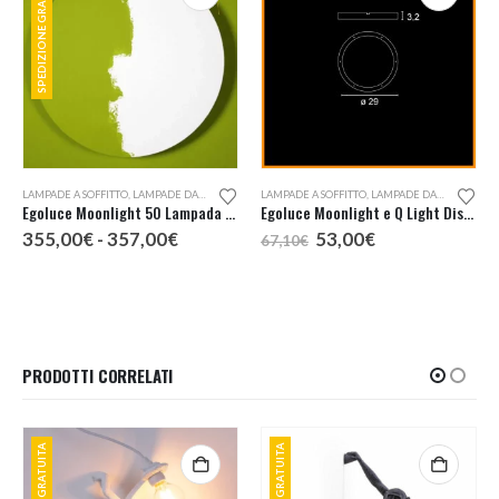
SPEDIZIONE GRATUITA
Questo prodotto ha più varianti. Le opzioni possono essere scelte nella pagina del prodotto
LAMPADE A SOFFITTO
,
LAMPADE DA PARETE
LAMPADE A SOFFITTO
,
LAMPADE DA PARETE
Egoluce Moonlight 50 Lampada LED Parete Soffitto Cod. 4582
Egoluce Moonlight e Q Light Distanziale per Comp. Multiple Cod. 0963
Fascia
Il
Il
355,00
€
-
357,00
€
53,00
€
67,10
€
di
prezzo
prezzo
prezzo:
originale
attuale
da
era:
è:
355,00€
67,10€.
53,00€.
a
357,00€
PRODOTTI CORRELATI