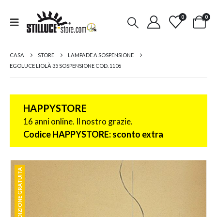
0
0
CASA
STORE
LAMPADE A SOSPENSIONE
EGOLUCE LIOLÀ 35 SOSPENSIONE COD. 1106
HAPPYSTORE
16 anni online. Il nostro grazie.
Codice HAPPYSTORE: sconto extra
SPEDIZIONE GRATUITA
SPEDIZIONE GRATUITA