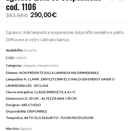
cod. 1106
Il
Il
290,00
€
363,56
€
prezzo
prezzo
originale
attuale
Egoluce Liolà lampada a sospensione dal profilo semplice e pulito.
era:
è:
363,56€.
290,00€.
Diffusore in vetro satinato bianco.
Availability:
Esaurito
COD:
1106.57
Categoria:
Lampade a Sospensione
Dimmer:
NON PRESENTE SULLA LAMPADA MA DIMMERABILE
Lampadina:
N. 1 LAMP. 230V E27 150W ECO HALOGEN ENERGY SAVER O
LAMPADINA LED - ESCLUSA
Classe energetica:
CLASSE ENERGETICA A+>C
Dimensioni:
D. 35 CM. - ALTEZZA MAX 170 CM.
Designer:
ABS STUDIO
Disponibilità:
DISPONIBILE
Tempistica:
ARTICOLO ESAURITO - FUORI PRODUZIONE
Marchio:
Egoluce