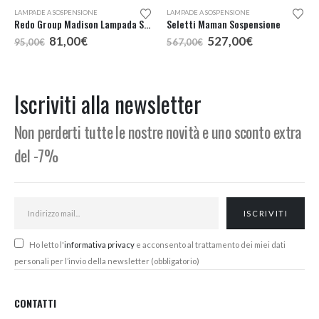
LAMPADE A SOSPENSIONE
LAMPADE A SOSPENSIONE
Redo Group Madison Lampada Sospensione Led Singola
Seletti Maman Sospensione
cia
Il
Il
Il
Il
81,00
€
527,00
€
95,00
€
567,00
€
prezzo
prezzo
prezzo
prezzo
zzo:
originale
attuale
originale
attuale
era:
è:
era:
è:
38,00€
95,00€.
81,00€.
567,00€.
527,00€.
Iscriviti alla newsletter
44,00€
Non perderti tutte le nostre novità e uno sconto extra
del -7%
Ho letto l'
informativa privacy
e acconsento al trattamento dei miei dati
personali per l’invio della newsletter (obbligatorio)
CONTATTI