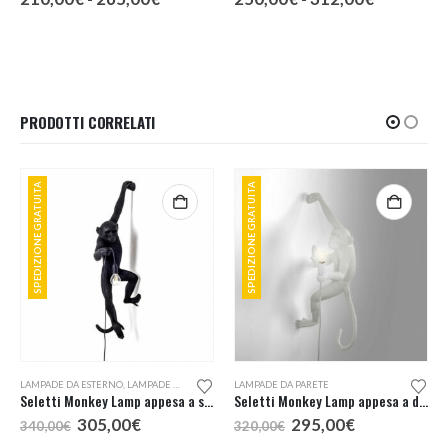
di
di
:
prezzo:
prezzo:
da
da
€
210,00€
250,00€
a
a
€
265,00€
312,00€
PRODOTTI CORRELATI
SPEDIZIONE GRATUITA
SPEDIZIONE GRATUITA
LAMPADE DA ESTERNO
,
LAMPADE DA PARETE
LAMPADE DA PARETE
Seletti Monkey Lamp appesa a sinistra lampada da esterno
Seletti Monkey Lamp appesa a destra
Il
Il
Il
Il
305,00
€
295,00
€
340,00
€
320,00
€
o
prezzo
prezzo
prezzo
prezzo