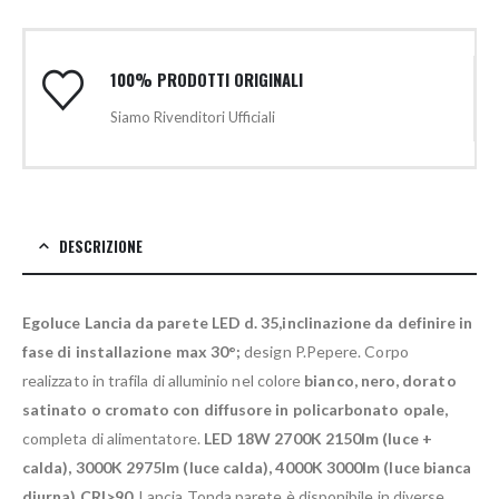
100% PRODOTTI ORIGINALI
Siamo Rivenditori Ufficiali
DESCRIZIONE
Egoluce Lancia da parete LED d. 35,inclinazione da definire in
fase di installazione max 30°;
design P.Pepere. Corpo
realizzato in trafila di alluminio nel colore
bianco, nero, dorato
satinato o cromato con diffusore in policarbonato opale,
completa di alimentatore.
LED 18W 2700K 2150lm (luce +
calda), 3000K 2975lm (luce calda), 4000K 3000lm (luce bianca
diurna) CRI>90
. Lancia Tonda parete è disponibile in diverse