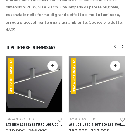
dimensioni, d. 35, 50 e 70 cm. Una lampada da parete originale,
essenziale nella forma di grande effetto e molto luminosa,
arreda piacevolmente qualsiasi ambiente. Codice prodotto:
4605
TI POTREBBE INTERESSARE…
SPEDIZIONE GRATUITA
SPEDIZIONE GRATUITA
Questo prodotto ha più varianti. Le opzioni possono essere scelte nella pagina del prodotto
Questo prodotto ha più varianti. Le opzioni possono essere scelte nella pagina del prodotto
LAMPADE A SOFFITTO
LAMPADE A SOFFITTO
Egoluce Lancia soffitto Led Cod. 5567
Egoluce Lancia soffitto Led Cod. 5568
Fascia
Fascia
210,00
€
-
265,00
€
250,00
€
-
312,00
€