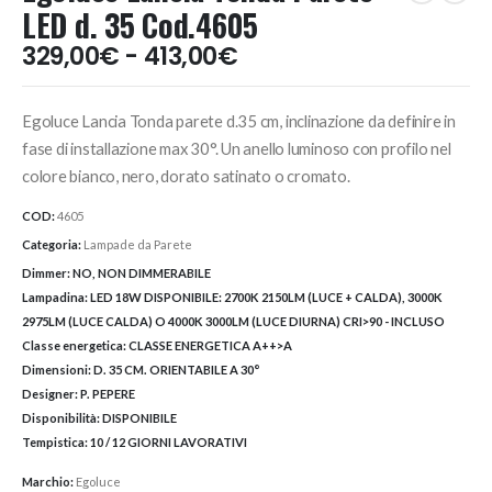
LED d. 35 Cod.4605
Fascia
329,00
€
-
413,00
€
di
prezzo:
Egoluce Lancia Tonda parete d.35 cm, inclinazione da definire in
da
329,00€
fase di installazione max 30°. Un anello luminoso con profilo nel
a
colore bianco, nero, dorato satinato o cromato.
413,00€
COD:
4605
Categoria:
Lampade da Parete
Dimmer:
NO, NON DIMMERABILE
Lampadina:
LED 18W DISPONIBILE: 2700K 2150LM (LUCE + CALDA), 3000K
2975LM (LUCE CALDA) O 4000K 3000LM (LUCE DIURNA) CRI>90 - INCLUSO
Classe energetica:
CLASSE ENERGETICA A++>A
Dimensioni:
D. 35 CM. ORIENTABILE A 30°
Designer:
P. PEPERE
Disponibilità:
DISPONIBILE
Tempistica:
10 / 12 GIORNI LAVORATIVI
Marchio:
Egoluce