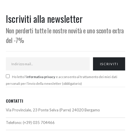
e
originale
attuale
originale
attuale
era:
è:
era:
è:
,00€.
340,00€.
305,00€.
320,00€.
295,00€.
Iscriviti alla newsletter
Non perderti tutte le nostre novità e uno sconto extra
del -7%
Ho letto l'
informativa privacy
e acconsento al trattamento dei miei dati
personali per l’invio della newsletter (obbligatorio)
CONTATTI
Via Provinciale, 23 Ponte Selva (Parre) 24020 Bergamo
Telefono:
(+39) 035 704466