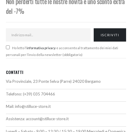
Non perderti tutte le nostre novità e uno sconto extra
del -7%
Ho letto l'
informativa privacy
e acconsento al trattamento dei miei dati
personali per l’invio della newsletter (obbligatorio)
CONTATTI
Via Provinciale, 23 Ponte Selva (Parre) 24020 Bergamo
Telefono:
(+39) 035 704466
Mail:
info@stilluce-store.it
Assistenza:
account@stilluce-store.it
Lunedì – Sabato · 9:00 – 12:30 / 15:30 – 19:00 Mercoledì e Domenica