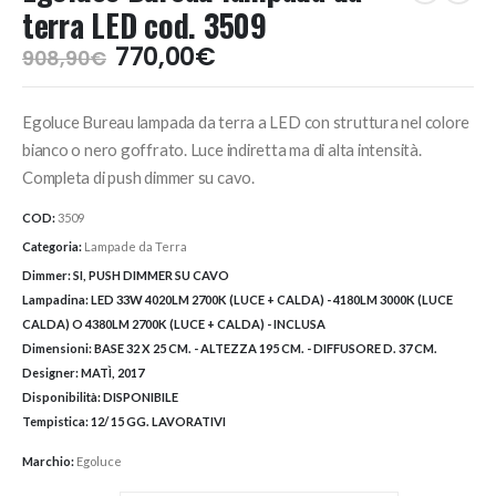
terra LED cod. 3509
Il
Il
770,00
€
908,90
€
prezzo
prezzo
originale
attuale
Egoluce Bureau lampada da terra a LED con struttura nel colore
era:
è:
908,90€.
770,00€.
bianco o nero goffrato. Luce indiretta ma di alta intensità.
Completa di push dimmer su cavo.
COD:
3509
Categoria:
Lampade da Terra
Dimmer:
SI, PUSH DIMMER SU CAVO
Lampadina:
LED 33W 4020LM 2700K (LUCE + CALDA) - 4180LM 3000K (LUCE
CALDA) O 4380LM 2700K (LUCE + CALDA) - INCLUSA
Dimensioni:
BASE 32 X 25 CM. - ALTEZZA 195 CM. - DIFFUSORE D. 37 CM.
Designer:
MATÌ, 2017
Disponibilità:
DISPONIBILE
Tempistica:
12/ 15 GG. LAVORATIVI
Marchio:
Egoluce