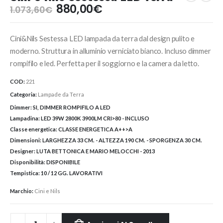
Il
Il
880,00
€
1.073,60
€
prezzo
prezzo
originale
attuale
Cini&Nils Sestessa LED lampada da terra dal design pulito e
era:
è:
1.073,60€.
880,00€.
moderno. Struttura in alluminio verniciato bianco. Incluso dimmer
rompifilo e led. Perfetta per il soggiorno e la camera da letto.
COD:
221
Categoria:
Lampade da Terra
Dimmer:
SI, DIMMER ROMPIFILO A LED
Lampadina:
LED 39W 2800K 3900LM CRI>80 - INCLUSO
Classe energetica:
CLASSE ENERGETICA A++>A
Dimensioni:
LARGHEZZA 33 CM. - ALTEZZA 190 CM. - SPORGENZA 30 CM.
Designer:
LUTA BETTONICA E MARIO MELOCCHI - 2013
Disponibilità:
DISPONIBILE
Tempistica:
10 / 12 GG. LAVORATIVI
Marchio:
Cini e Nils