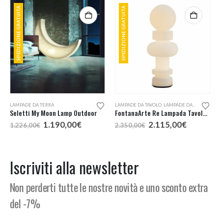
SPEDIZIONE GRATUITA
SPEDIZIONE GRATUITA
LAMPADE DA TERRA
LAMPADE DA TAVOLO
,
LAMPADE DA TERRA
Seletti My Moon Lamp Outdoor
FontanaArte Re Lampada Tavolo o Terra
cia
Il
Il
Il
Il
1.190,00
€
2.115,00
€
1.226,00
€
2.350,00
€
prezzo
prezzo
prezzo
prezzo
zzo:
originale
attuale
originale
attuale
era:
è:
era:
è:
66,00€
1.226,00€.
1.190,00€.
2.350,00€.
2.115,00
Iscriviti alla newsletter
42,00€
Non perderti tutte le nostre novità e uno sconto extra
del -7%