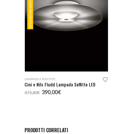
SPEDIZIONE GRATUITA
LAMPADE A SOFFITTO
Cini e Nils Fludd Lampada Soffitto LED
Il
Il
390,00
€
475,80
€
prezzo
prezzo
originale
attuale
era:
è:
475,80€.
390,00€.
PRODOTTI CORRELATI