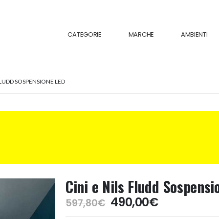
CATEGORIE
MARCHE
AMBIENTI
 FLUDD SOSPENSIONE LED
Cini e Nils Fludd Sospens
Il
Il
490,00
€
597,80
€
prezzo
prezzo