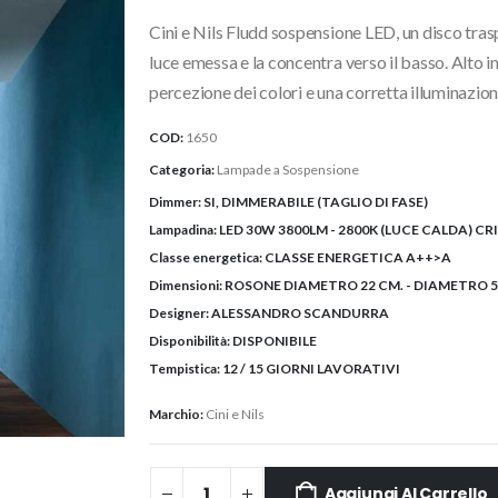
originale
attuale
Cini e Nils Fludd sospensione LED, un disco tras
era:
è:
597,80€.
490,00€.
luce emessa e la concentra verso il basso. Alto in
percezione dei colori e una corretta illuminazion
COD:
1650
Categoria:
Lampade a Sospensione
Dimmer:
SI, DIMMERABILE (TAGLIO DI FASE)
Lampadina:
LED 30W 3800LM - 2800K (LUCE CALDA) CR
Classe energetica:
CLASSE ENERGETICA A++>A
Dimensioni:
ROSONE DIAMETRO 22 CM. - DIAMETRO 55
Designer:
ALESSANDRO SCANDURRA
Disponibilità:
DISPONIBILE
Tempistica:
12 / 15 GIORNI LAVORATIVI
Marchio:
Cini e Nils
Aggiungi Al Carrello