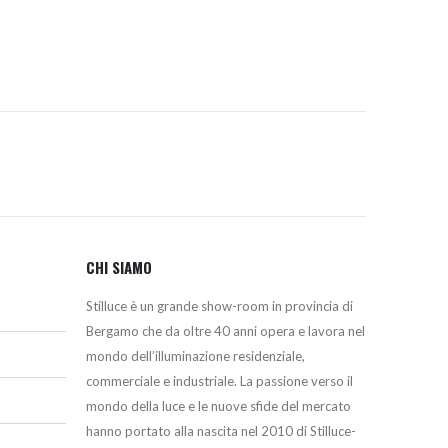
463,60€.
394,00€.
CHI SIAMO
Stilluce è un grande show-room in provincia di
Bergamo che da oltre 40 anni opera e lavora nel
mondo dell’illuminazione residenziale,
commerciale e industriale. La passione verso il
mondo della luce e le nuove sfide del mercato
hanno portato alla nascita nel 2010 di Stilluce-