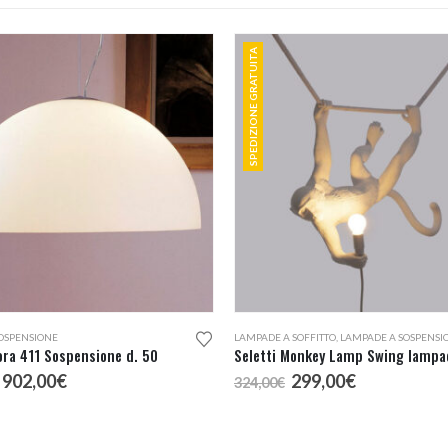
SPEDIZIONE GRATUITA
OSPENSIONE
LAMPADE A SOFFITTO
,
LAMPADE A SOSPENSI
ra 411 Sospensione d. 50
Il
Il
Il
Il
902,00
€
299,00
€
324,00
€
prezzo
prezzo
prezzo
prezzo
originale
attuale
originale
attuale
era:
è:
era:
è: