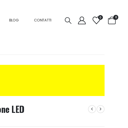
0
0
BLOG
CONTATTI
ione LED