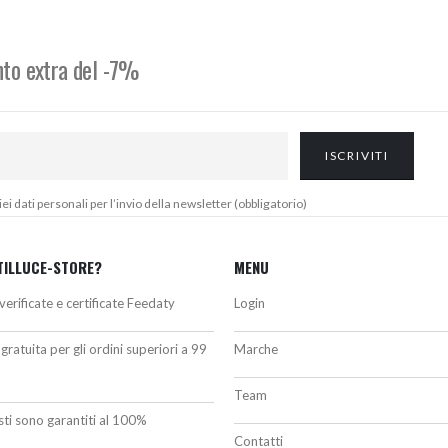
1.061,40€.
902,00€.
324,00€.
299,00€.
onto extra del -7%
 dati personali per l’invio della newsletter (obbligatorio)
TILLUCE-STORE?
MENU
verificate e certificate Feedaty
Login
gratuita per gli ordini superiori a 99
Marche
Team
isti sono garantiti al 100%
Contatti