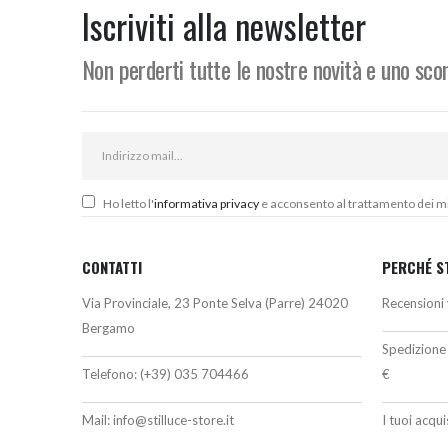
364,00€.
337,00€.
Iscriviti alla newsletter
Non perderti tutte le nostre novità e uno sc
Ho letto l'
informativa privacy
e acconsento al trattamento dei miei
CONTATTI
PERCHÉ S
Via Provinciale, 23 Ponte Selva (Parre) 24020
Recensioni 
Bergamo
Spedizione 
Telefono:
(+39) 035 704466
€
Mail:
info@stilluce-store.it
I tuoi acqu