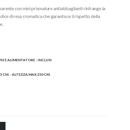
parente con mini prismature antiabbaglianti rinfrange la
dice di resa cromatica che garantisce il rispetto della
e.
I92 E ALIMENTATORE - INCLUSI
 CM. - ALTEZZA MAX 250 CM.