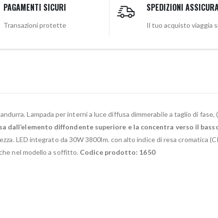
PAGAMENTI SICURI
SPEDIZIONI ASSICUR
Transazioni protette
Il tuo acquisto viaggia 
ndurra. Lampada per interni a luce diffusa dimmerabile a taglio di fase, 
sa dall’elemento diffondente superiore e la concentra verso il bass
tezza. LED integrato da 30W 3800lm. con alto indice di resa cromatica (CRI
che nel modello a soffitto.
Codice prodotto: 1650