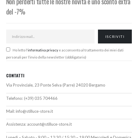
Non perderti tutte le nostre novità e uno sconto extra
del -7%
Ho letto l'
informativa privacy
e acconsento al trattamento dei miei dati
personali per l’invio della newsletter (obbligatorio)
CONTATTI
Via Provinciale, 23 Ponte Selva (Parre) 24020 Bergamo
Telefono:
(+39) 035 704466
Mail:
info@stilluce-store.it
Assistenza:
account@stilluce-store.it
Lunedì – Sabato · 9:00 – 12:30 / 15:30 – 19:00 Mercoledì e Domenica