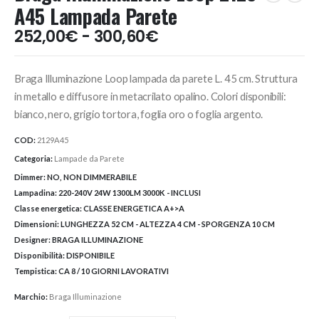
A45 Lampada Parete
Fascia
252,00
€
-
300,60
€
di
prezzo:
Braga Illuminazione Loop lampada da parete L. 45 cm. Struttura
da
252,00€
in metallo e diffusore in metacrilato opalino. Colori disponibili:
a
bianco, nero, grigio tortora, foglia oro o foglia argento.
300,60€
COD:
2129A45
Categoria:
Lampade da Parete
Dimmer:
NO, NON DIMMERABILE
Lampadina:
220-240V 24W 1300LM 3000K - INCLUSI
Classe energetica:
CLASSE ENERGETICA A+>A
Dimensioni:
LUNGHEZZA 52 CM - ALTEZZA 4 CM - SPORGENZA 10 CM
Designer:
BRAGA ILLUMINAZIONE
Disponibilità:
DISPONIBILE
Tempistica:
CA 8 / 10 GIORNI LAVORATIVI
Marchio:
Braga Illuminazione