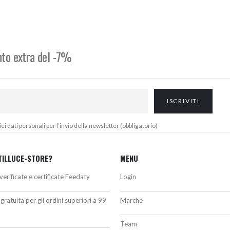
riginale
attuale
originale
attuale
ra:
è:
era:
è:
18,00€.
70,80€.
397,00€.
369,00€.
onto extra del -7%
 dati personali per l’invio della newsletter (obbligatorio)
TILLUCE-STORE?
MENU
verificate e certificate Feedaty
Login
gratuita per gli ordini superiori a 99
Marche
Team