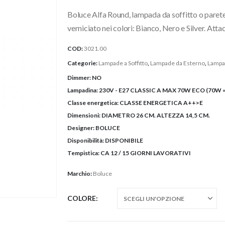
originale
attuale
Boluce Alfa Round, lampada da soffitto o parete 
era:
è:
85,40€.
64,00€.
verniciato nei colori: Bianco, Nero e Silver. A
COD:
3021.00
Categorie:
Lampade a Soffitto
,
Lampade da Esterno
,
Lampa
Dimmer:
NO
Lampadina:
230V - E27 CLASSIC A MAX 70W ECO (70W 
Classe energetica:
CLASSE ENERGETICA A++>E
Dimensioni:
DIAMETRO 26 CM. ALTEZZA 14,5 CM.
Designer:
BOLUCE
Disponibilità:
DISPONIBILE
Tempistica:
CA 12 / 15 GIORNI LAVORATIVI
Marchio:
Boluce
COLORE