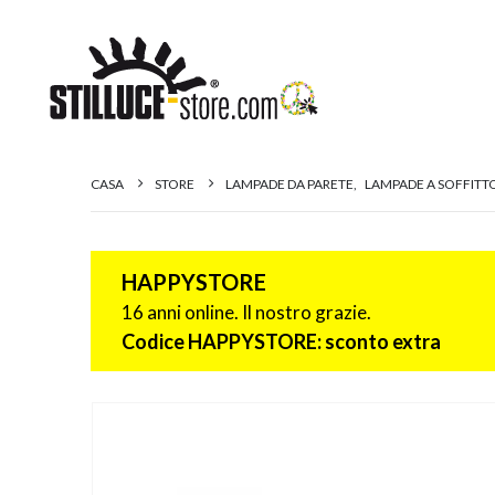
CASA
STORE
LAMPADE DA PARETE
,
LAMPADE A SOFFITT
HAPPYSTORE
16 anni online. Il nostro grazie.
Codice HAPPYSTORE: sconto extra