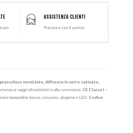
ATE
ASSISTENZA CLIENTI
sicuro
Precisa e con il sorriso
pressofuso verniciato, diffusore in vetro satinato,
stenza ai raggi ultravioletti e alla corrosione.
CE Classe I –
ilizzare lampadine basso consumo, alogene o LED.
Codice