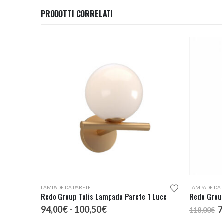
PRODOTTI CORRELATI
Questo prodotto ha più varianti. Le opzioni possono essere scelte nella pagina del prodotto
LAMPADE DA PARETE
LAMPADE DA 
Redo Group Talis Lampada Parete 1 Luce
Redo Grou
Fascia
I
94,00
€
-
100,50
€
7
118,00
€
di
p