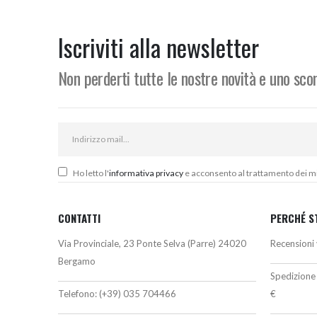
prezzo:
o
da
e
94,00€
1
Iscriviti alla newsletter
a
100,50€
Non perderti tutte le nostre novità e uno sc
Ho letto l'
informativa privacy
e acconsento al trattamento dei miei
CONTATTI
PERCHÉ S
Via Provinciale, 23 Ponte Selva (Parre) 24020
Recensioni 
Bergamo
Spedizione 
Telefono:
(+39) 035 704466
€