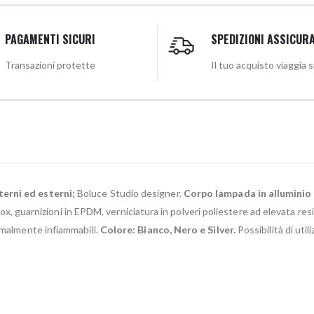
PAGAMENTI SICURI
SPEDIZIONI ASSICUR
Transazioni protette
Il tuo acquisto viaggia 
terni ed esterni;
Boluce Studio designer.
Corpo lampada in alluminio 
inox, guarnizioni in EPDM, verniciatura in polveri poliestere ad elevata resi
rmalmente infiammabili.
Colore: Bianco, Nero e Silver.
Possibilità di ut