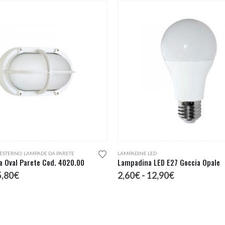
Questo prodotto ha più varianti. Le opzioni possono essere scelte nella pagina del prodotto
 ESTERNO
,
LAMPADE DA PARETE
LAMPADINE LED
a Oval Parete Cod. 4020.00
Lampadina LED E27 Goccia Opale
Il
Fascia
5,80
€
2,60
€
-
12,90
€
rezzo
prezzo
di
iginale
attuale
prezzo:
a:
è:
da
,84€.
65,80€.
2,60€
a