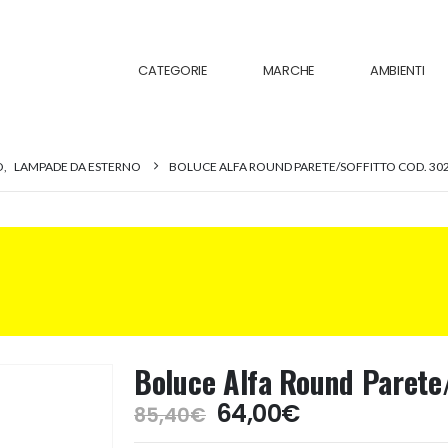
CATEGORIE
MARCHE
AMBIENTI
O
,
LAMPADE DA ESTERNO
BOLUCE ALFA ROUND PARETE/SOFFITTO COD. 302
Boluce Alfa Round Parete/
Il
Il
64,00
€
85,40
€
prezzo
prezzo