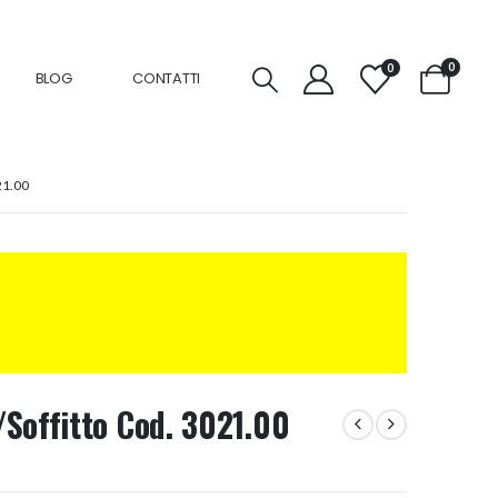
0
0
BLOG
CONTATTI
1.00
Soffitto Cod. 3021.00