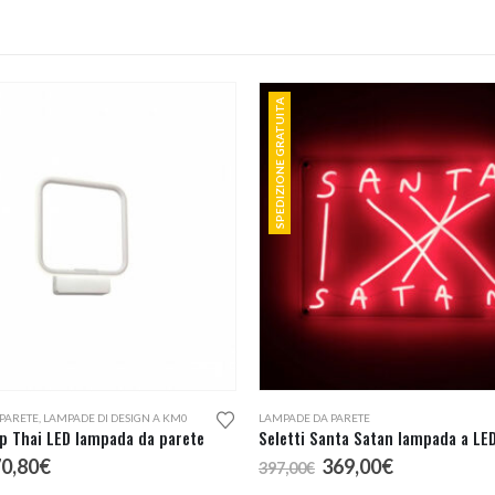
12,90€
SPEDIZIONE GRATUITA
PARETE
,
LAMPADE DI DESIGN A KM0
LAMPADE DA PARETE
p Thai LED lampada da parete
Seletti Santa Satan lampada a LE
l
Il
Il
Il
0,80
€
369,00
€
397,00
€
rezzo
prezzo
prezzo
prezzo