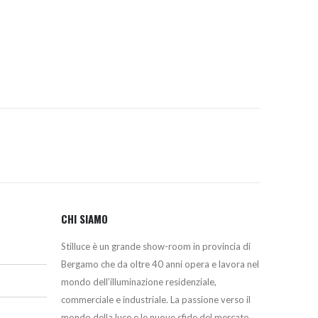
originale
attuale
era:
è:
279,38€.
237,00€.
CHI SIAMO
Stilluce è un grande show-room in provincia di
Bergamo che da oltre 40 anni opera e lavora nel
mondo dell’illuminazione residenziale,
commerciale e industriale. La passione verso il
mondo della luce e le nuove sfide del mercato