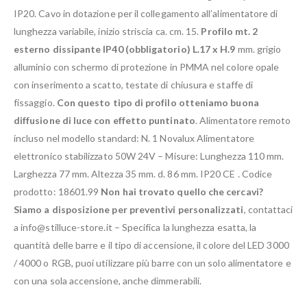
IP20. Cavo in dotazione per il collegamento all’alimentatore di
lunghezza variabile, inizio striscia ca. cm. 15.
Profilo mt. 2
esterno dissipante IP40 (obbligatorio) L.17 x H.9
mm. grigio
alluminio con schermo di protezione in PMMA nel colore opale
con inserimento a scatto, testate di chiusura e staffe di
fissaggio.
Con questo tipo di profilo otteniamo buona
diffusione di luce con effetto puntinato
. Alimentatore remoto
incluso nel modello standard: N. 1 Novalux Alimentatore
elettronico stabilizzato 50W 24V – Misure: Lunghezza 110 mm.
Larghezza 77 mm. Altezza 35 mm. d. 86 mm. IP20 CE . Codice
prodotto: 18601.99
Non hai trovato quello che cercavi?
Siamo a disposizione per preventivi personalizzati
, contattaci
a info@stilluce-store.it – Specifica la lunghezza esatta, la
quantità delle barre e il tipo di accensione, il colore del LED 3000
/ 4000 o RGB, puoi utilizzare più barre con un solo alimentatore e
con una sola accensione, anche dimmerabili.