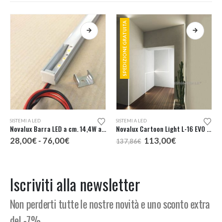
SPEDIZIONE GRATUITA
Questo prodotto ha più varianti. Le opzioni possono essere scelte nella pagina del prodotto
Questo prodotto ha più varianti. Le opzioni possono essere scelte nella pagina del prodotto
SISTEMI A LED
SISTEMI A LED
Novalux Barra LED a cm. 14,4W al mt. 3000K IP20 profilo H.16
Novalux Cartoon Light L-16 EVO Edge Profilo Lineare Spigolo Interno
Fascia
Il
Il
28,00
€
-
76,00
€
113,00
€
137,86
€
di
prezzo
prezzo
prezzo:
originale
attuale
da
era:
è:
28,00€
137,86€.
113,00€.
Iscriviti alla newsletter
a
76,00€
Non perderti tutte le nostre novità e uno sconto extra
del -7%