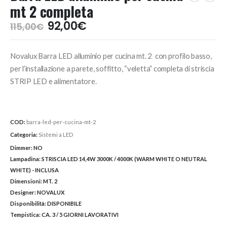
mt 2 completa
Il
Il
92,00
€
115,00
€
prezzo
prezzo
originale
attuale
Novalux Barra LED alluminio per cucina mt. 2 con profilo basso,
era:
è:
115,00€.
92,00€.
per l’installazione a parete, soffitto, “veletta” completa di striscia
STRIP LED e alimentatore.
COD:
barra-led-per-cucina-mt-2
Categoria:
Sistemi a LED
Dimmer:
NO
Lampadina:
STRISCIA LED 14,4W 3000K / 4000K (WARM WHITE O NEUTRAL
WHITE) - INCLUSA
Dimensioni:
MT. 2
Designer:
NOVALUX
Disponibilità:
DISPONIBILE
Tempistica:
CA. 3 / 5 GIORNI LAVORATIVI