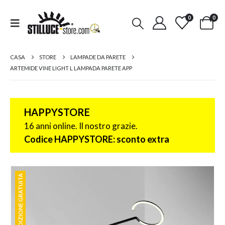
0
0
CASA
STORE
LAMPADE DA PARETE
ARTEMIDE VINE LIGHT L LAMPADA PARETE APP
HAPPYSTORE
16 anni online. Il nostro grazie.
Codice HAPPYSTORE: sconto extra
SPEDIZIONE GRATUITA
SPEDIZIONE GRATUITA