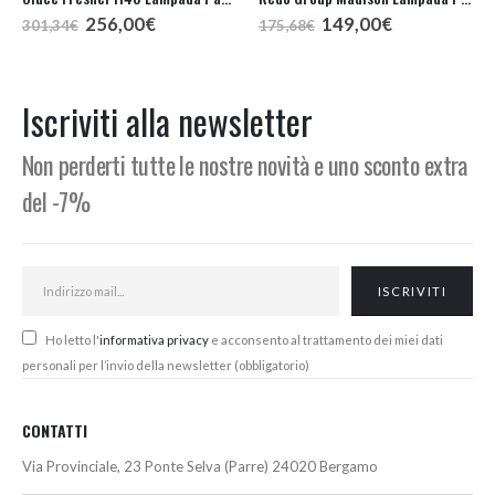
Il
Il
Il
Il
256,00
€
149,00
€
301,34
€
175,68
€
prezzo
prezzo
prezzo
prezzo
originale
attuale
originale
attuale
era:
è:
era:
è:
301,34€.
256,00€.
175,68€.
149,00€.
Iscriviti alla newsletter
Non perderti tutte le nostre novità e uno sconto extra
del -7%
Ho letto l'
informativa privacy
e acconsento al trattamento dei miei dati
personali per l’invio della newsletter (obbligatorio)
CONTATTI
Via Provinciale, 23 Ponte Selva (Parre) 24020 Bergamo