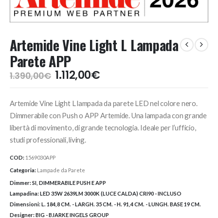
Artemide Vine Light L Lampada
Parete APP
Il
Il
1.112,00
€
1.390,00
€
prezzo
prezzo
originale
attuale
Artemide Vine Light L lampada da parete LED nel colore nero.
era:
è:
1.390,00€.
1.112,00€.
Dimmerabile con Push o APP Artemide. Una lampada con grande
libertà di movimento, di grande tecnologia. Ideale per l’ufficio,
studi professionali, living.
COD:
1569030APP
Categoria:
Lampade da Parete
Dimmer:
SI, DIMMERABILE PUSH E APP
Lampadina:
LED 35W 2639LM 3000K (LUCE CALDA) CRI90 - INCLUSO
Dimensioni:
L. 184,8 CM. - LARGH. 35 CM. - H. 91,4 CM. - LUNGH. BASE 19 CM.
Designer:
BIG - BJARKE INGELS GROUP