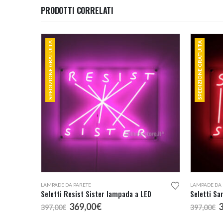
PRODOTTI CORRELATI
SPEDIZIONE GRATUITA
SPEDIZIONE GRATUITA
LAMPADE DA PARETE
LAMPADE DA 
Seletti Resist Sister lampada a LED
Seletti Sa
Il
Il
I
369,00
€
397,00
€
397,00
€
prezzo
prezzo
p