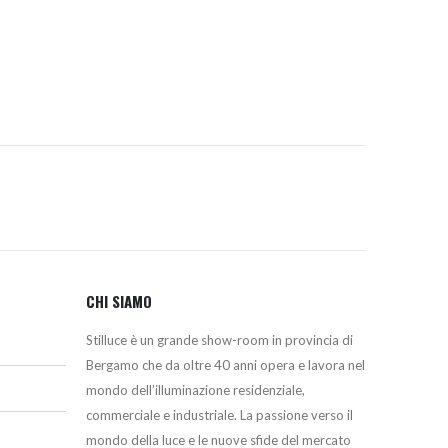
originale
attuale
era:
è:
118,00€.
70,80€.
CHI SIAMO
Stilluce è un grande show-room in provincia di
Bergamo che da oltre 40 anni opera e lavora nel
mondo dell’illuminazione residenziale,
commerciale e industriale. La passione verso il
mondo della luce e le nuove sfide del mercato