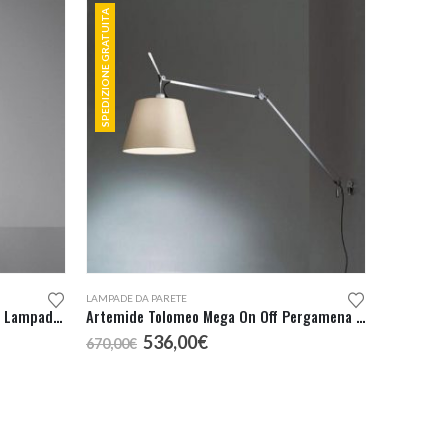
SPEDIZIONE GRATUITA
LAMPADE DA PARETE
Artemide Tolomeo Micro Alluminio Lampada Terra
Artemide Tolomeo Mega On Off Pergamena 36 Parete
Il
Il
536,00
€
670,00
€
prezzo
prezzo
originale
attuale
era:
è:
670,00€.
536,00€.