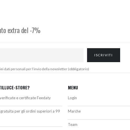
riginale
attuale
originale
attuale
ra:
è:
era:
è:
97,00€.
369,00€.
213,00€.
191,00€.
onto extra del -7%
 dati personali per l’invio della newsletter (obbligatorio)
TILLUCE-STORE?
MENU
verificate e certificate Feedaty
Login
gratuita per gli ordini superiori a 99
Marche
Team