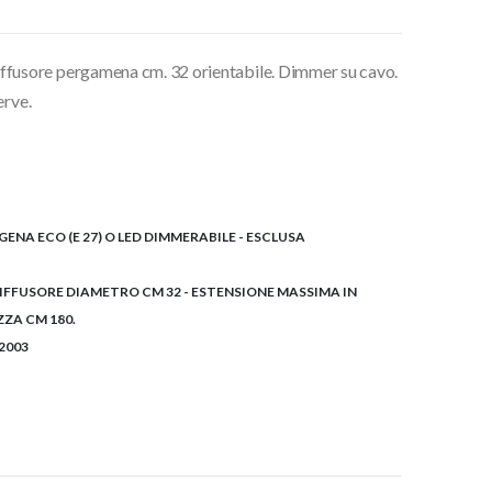
usore pergamena cm. 32 orientabile. Dimmer su cavo.
erve.
GENA ECO (E 27) O LED DIMMERABILE - ESCLUSA
 DIFFUSORE DIAMETRO CM 32 - ESTENSIONE MASSIMA IN
ZZA CM 180.
2003