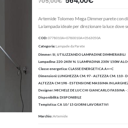
Il
Il
564,00
€
705,00
€
prezzo
prezzo
originale
attuale
Artemide Tolomeo Mega Dimmer parete con diff
era:
è:
705,00€.
564,00€.
La lampada ideale per direzionare la luce dove s
COD:
0778010A+0780010A+0563050A
Categoria:
Lampade da Parete
Dimmer:
SI, UTILIZZANDO LAMPADINE DIMMERABILI
Lampadina:
220-240V N. 1 LAMPADINA 230V 150W ALO
Classe energetica:
CLASSE ENERGETICA A+>C
Dimensioni:
LUNGHEZZA CM. 97 - ALTEZZA CM. 110 -
ALTEZZA CM 198 - ESTENSIONE MASSIMA IN LARGHE
Designer:
MICHELE DE LUCCHI GIANCARLO FASSINA - 
Disponibilità:
DISPONIBILE
Tempistica:
CA 10 / 15 GIORNI LAVORATIVI
Marchio:
Artemide