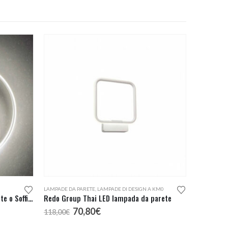
LAMPADE DA PARETE
,
LAMPADE DI DESIGN A KM0
Redo Group Torsion Lampada Parete o Soffitto LED
Redo Group Thai LED lampada da parete
Il
Il
70,80
€
118,00
€
prezzo
prezzo