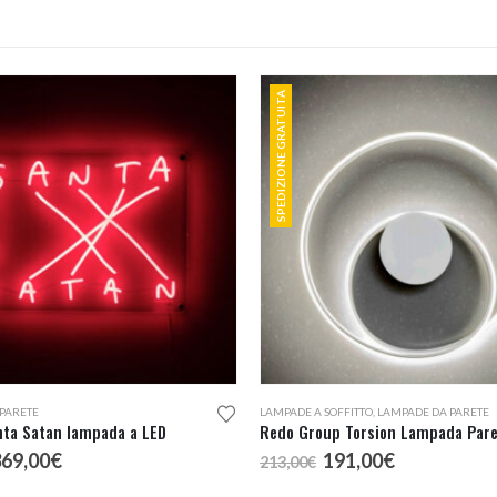
22,00€
SPEDIZIONE GRATUITA
PARETE
LAMPADE A SOFFITTO
,
LAMPADE DA PARETE
nta Satan lampada a LED
l
Il
Il
Il
369,00
€
191,00
€
213,00
€
rezzo
prezzo
prezzo
prezzo