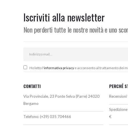
originale
attuale
o
era:
è:
e
397,00€.
369,00€.
3
Iscriviti alla newsletter
Non perderti tutte le nostre novità e uno sc
Ho letto l'
informativa privacy
e acconsento al trattamento dei miei
CONTATTI
PERCHÉ S
Via Provinciale, 23 Ponte Selva (Parre) 24020
Recensioni 
Bergamo
Spedizione 
Telefono:
(+39) 035 704466
€