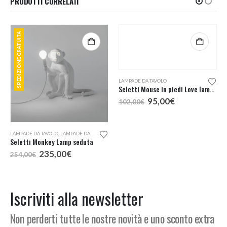
PRODOTTI CORRELATI
SPEDIZIONE GRATUITA
LAMPADE DA TAVOLO
,
LAMPADE DA TERRA
LAMPADE DA TAVOLO
Seletti Monkey Lamp seduta
Seletti Mouse in piedi Love lampada tavolo
Il
Il
Il
Il
235,00
€
95,00
€
254,00
€
102,00
€
prezzo
prezzo
prezzo
prezzo
originale
attuale
originale
attuale
era:
è:
era:
è:
254,00€.
235,00€.
102,00€.
95,00€.
Iscriviti alla newsletter
Non perderti tutte le nostre novità e uno sconto extra