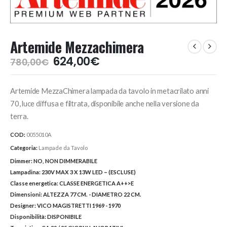
Artemide Mezzachimera
Il
Il
624,00
€
780,00
€
prezzo
prezzo
originale
attuale
Artemide MezzaChimera lampada da tavolo in metacrilato anni
era:
è:
780,00€.
624,00€.
70, luce diffusa e filtrata, disponibile anche nella versione da
terra.
COD:
0055010A
Categoria:
Lampade da Tavolo
Dimmer:
NO, NON DIMMERABILE
Lampadina:
230V MAX 3 X 13W LED – (ESCLUSE)
Classe energetica:
CLASSE ENERGETICA A++>E
Dimensioni:
ALTEZZA 77 CM. - DIAMETRO 22 CM.
Designer:
VICO MAGISTRETTI 1969 - 1970
Disponibilità:
DISPONIBILE