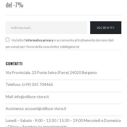
del -7%
Ho letto l'
informativa privacy
e acconsento al trattamento dei miei dati
personali per l’invio della newsletter (obbligatorio)
CONTATTI
Via Provinciale, 23 Ponte Selva (Parre) 24020 Bergamo
Telefono:
(+39) 035 704466
Mail:
info@stilluce-store.it
Assistenza:
account@stilluce-store.it
Lunedì – Sabato · 9:00 – 12:30 / 15:30 – 19:00 Mercoledì e Domenica
· Chiuso - Apertura su appuntamento