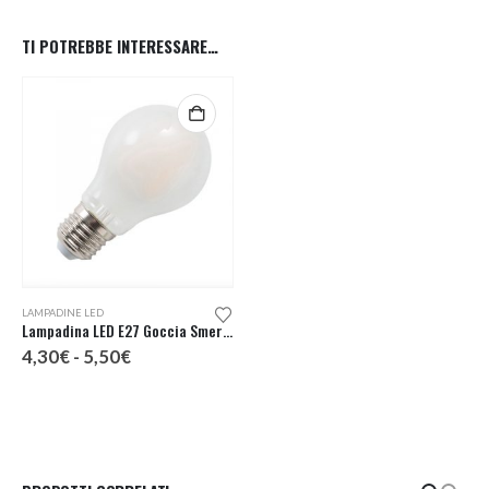
TI POTREBBE INTERESSARE…
Questo prodotto ha più varianti. Le opzioni possono essere scelte nella pagina del prodotto
LAMPADINE LED
Lampadina LED E27 Goccia Smerigliata
Fascia
4,30
€
-
5,50
€
di
prezzo:
da
4,30€
a
5,50€