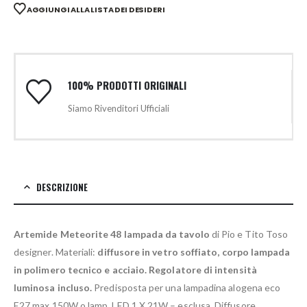
AGGIUNGI ALLA LISTA DEI DESIDERI
100% PRODOTTI ORIGINALI
Siamo Rivenditori Ufficiali
DESCRIZIONE
Artemide Meteorite 48 lampada da tavolo
di Pio e Tito Toso
designer. Materiali:
diffusore in vetro soffiato, corpo lampada
in polimero tecnico e acciaio. Regolatore di intensità
luminosa incluso.
Predisposta per una lampadina alogena eco
E27 max 150W o lamp. LED 1 X 21W – esclusa. Diffusore