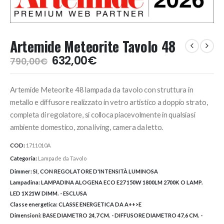
Artemide Meteorite Tavolo 48
Il
Il
632,00
€
790,00
€
prezzo
prezzo
originale
attuale
Artemide Meteorite 48 lampada da tavolo con struttura in
era:
è:
790,00€.
632,00€.
metallo e diffusore realizzato in vetro artistico a doppio strato,
completa di regolatore, si colloca piacevolmente in qualsiasi
ambiente domestico, zona living, camera da letto.
COD:
1711010A
Categoria:
Lampade da Tavolo
Dimmer:
SI, CON REGOLATORE D'INTENSITÀ LUMINOSA
Lampadina:
LAMPADINA ALOGENA ECO E27 150W 1800LM 2700K O LAMP.
LED 1X21W DIMM. - ESCLUSA
Classe energetica:
CLASSE ENERGETICA DA A++>E
Dimensioni:
BASE DIAMETRO 24,7 CM. - DIFFUSORE DIAMETRO 47,6 CM. -