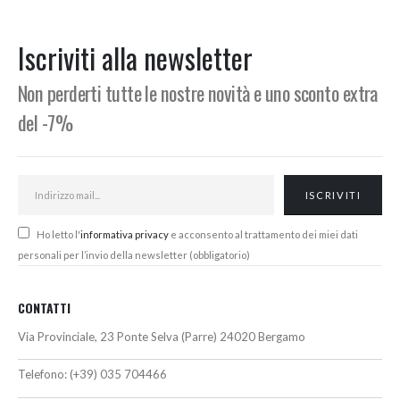
originale
attuale
originale
attuale
era:
è:
era:
è:
98,00€.
90,00€.
153,00€.
142,00€.
Iscriviti alla newsletter
Non perderti tutte le nostre novità e uno sconto extra
del -7%
Ho letto l'
informativa privacy
e acconsento al trattamento dei miei dati
personali per l’invio della newsletter (obbligatorio)
CONTATTI
Via Provinciale, 23 Ponte Selva (Parre) 24020 Bergamo
Telefono:
(+39) 035 704466