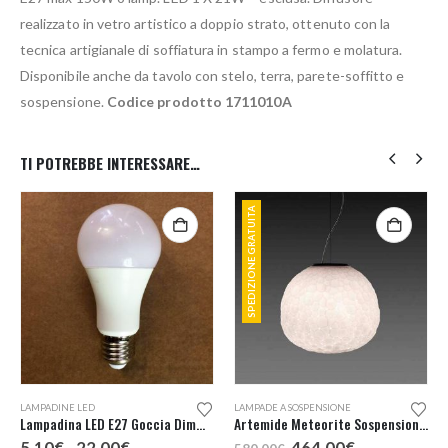
realizzato in vetro artistico a doppio strato, ottenuto con la
tecnica artigianale di soffiatura in stampo a fermo e molatura.
Disponibile anche da tavolo con stelo, terra, parete-soffitto e
sospensione.
Codice prodotto 1711010A
TI POTREBBE INTERESSARE…
SPEDIZIONE GRATUITA
Questo prodotto ha più varianti. Le opzioni possono essere scelte nella pagina del prodotto
LAMPADINE LED
LAMPADE A SOSPENSIONE
Lampadina LED E27 Goccia Dimmerabile
Artemide Meteorite Sospensione 35
Fascia
Il
Il
5,10
€
-
22,00
€
464,00
€