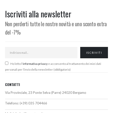
da
era:
è:
210,00€
103,00€.
96,00€.
Iscriviti alla newsletter
a
220,00€
Non perderti tutte le nostre novità e uno sconto extra
del -7%
Ho letto l'
informativa privacy
e acconsento al trattamento dei miei dati
personali per l’invio della newsletter (obbligatorio)
CONTATTI
Via Provinciale, 23 Ponte Selva (Parre) 24020 Bergamo
Telefono:
(+39) 035 704466