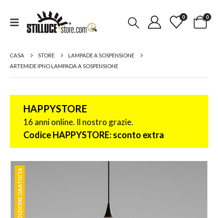
0
0
CASA
STORE
LAMPADE A SOSPENSIONE
ARTEMIDE IPNO LAMPADA A SOSPENSIONE
HAPPYSTORE
16 anni online. Il nostro grazie.
Codice HAPPYSTORE: sconto extra
SPEDIZIONE GRATUITA
SPEDIZIONE GRATUITA