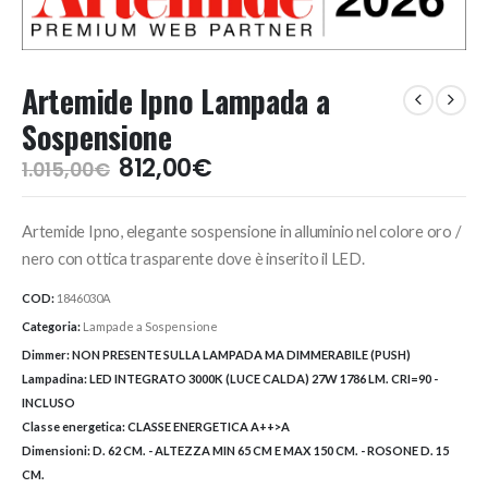
Artemide Ipno Lampada a
Sospensione
Il
Il
812,00
€
1.015,00
€
prezzo
prezzo
originale
attuale
Artemide Ipno, elegante sospensione in alluminio nel colore oro /
era:
è:
1.015,00€.
812,00€.
nero con ottica trasparente dove è inserito il LED.
COD:
1846030A
Categoria:
Lampade a Sospensione
Dimmer:
NON PRESENTE SULLA LAMPADA MA DIMMERABILE (PUSH)
Lampadina:
LED INTEGRATO 3000K (LUCE CALDA) 27W 1786 LM. CRI=90 -
INCLUSO
Classe energetica:
CLASSE ENERGETICA A++>A
Dimensioni:
D. 62 CM. - ALTEZZA MIN 65 CM E MAX 150 CM. - ROSONE D. 15
CM.