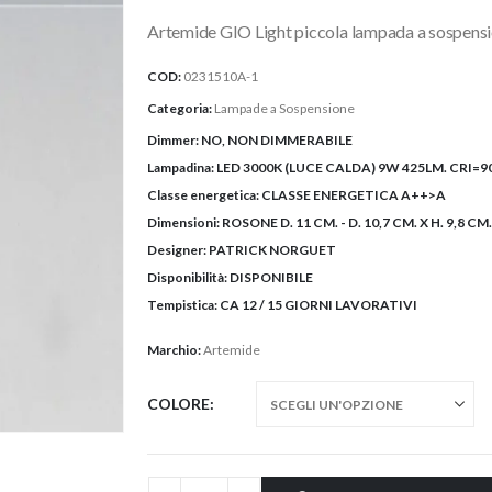
originale
attuale
Artemide GIO Light piccola lampada a sospensio
era:
è:
370,00€.
296,00€.
COD:
0231510A-1
Categoria:
Lampade a Sospensione
Dimmer:
NO, NON DIMMERABILE
Lampadina:
LED 3000K (LUCE CALDA) 9W 425LM. CRI=9
Classe energetica:
CLASSE ENERGETICA A++>A
Dimensioni:
ROSONE D. 11 CM. - D. 10,7 CM. X H. 9,8 
Designer:
PATRICK NORGUET
Disponibilità:
DISPONIBILE
Tempistica:
CA 12 / 15 GIORNI LAVORATIVI
Marchio:
Artemide
COLORE