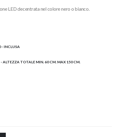
ne LED decentrata nel colore nero o bianco.
0 - INCLUSA
CM. - ALTEZZA TOTALE MIN. 60 CM. MAX 150 CM.