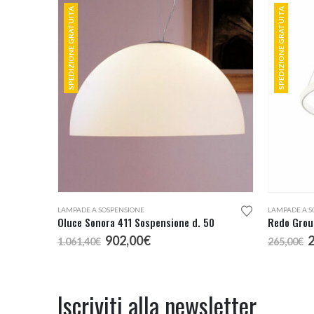
SPEDIZIONE GRATUITA
SPEDIZIONE GRATUITA
LAMPADE A SOSPENSIONE
LAMPADE A S
Oluce Sonora 411 Sospensione d. 50
Il
Il
I
902,00
€
1.061,40
€
265,00
€
prezzo
prezzo
p
originale
attuale
o
era:
è:
e
1.061,40€.
902,00€.
2
Iscriviti alla newsletter