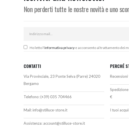
Non perderti tutte le nostre novità e uno sc
Ho letto l'
informativa privacy
e acconsento al trattamento dei miei
CONTATTI
PERCHÉ S
Via Provinciale, 23 Ponte Selva (Parre) 24020
Recensioni 
Bergamo
Spedizione 
Telefono:
(+39) 035 704466
€
Mail:
info@stilluce-store.it
I tuoi acqu
Assistenza:
account@stilluce-store.it