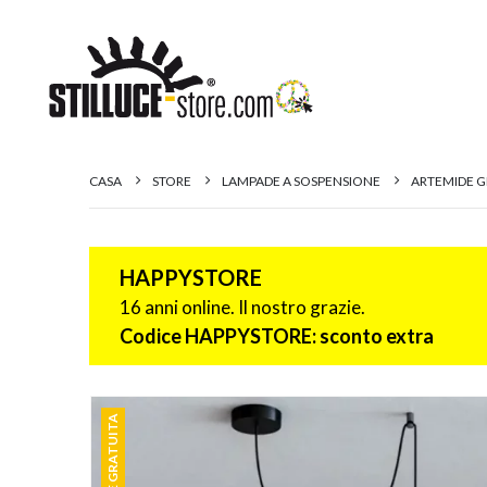
CASA
STORE
LAMPADE A SOSPENSIONE
ARTEMIDE G
HAPPYSTORE
16 anni online. Il nostro grazie.
Codice HAPPYSTORE: sconto extra