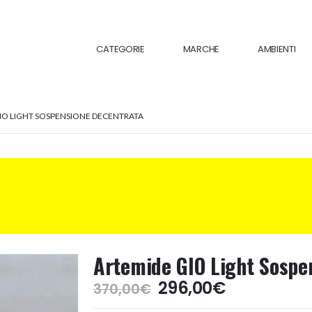
CATEGORIE
MARCHE
AMBIENTI
IO LIGHT SOSPENSIONE DECENTRATA
Artemide GIO Light Sospe
Il
Il
296,00
€
370,00
€
prezzo
prezzo