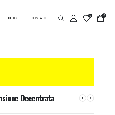
0
0
BLOG
CONTATTI
nsione Decentrata